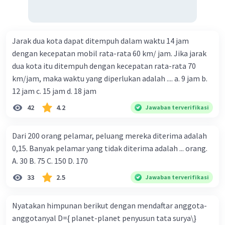
Jarak dua kota dapat ditempuh dalam waktu 14 jam
dengan kecepatan mobil rata-rata 60 km/ jam. Jika jarak
dua kota itu ditempuh dengan kecepatan rata-rata 70
km/jam, maka waktu yang diperlukan adalah .... a. 9 jam b.
12 jam c. 15 jam d. 18 jam
42
4.2
Jawaban terverifikasi
Dari 200 orang pelamar, peluang mereka diterima adalah
0,15. Banyak pelamar yang tidak diterima adalah ... orang.
A. 30 B. 75 C. 150 D. 170
33
2.5
Jawaban terverifikasi
Nyatakan himpunan berikut dengan mendaftar anggota-
anggotanyal D={ planet-planet penyusun tata surya\}