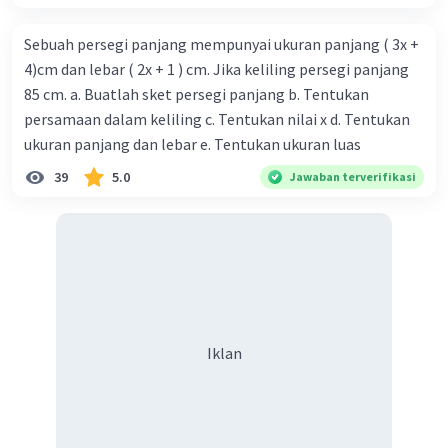
tanpa tutupnya adalah 8.000 dm
.
Sebuah persegi panjang mempunyai ukuran panjang ( 3x +
·
0.0
(
0
)
Balas
Beri Rating
4)cm dan lebar ( 2x + 1 ) cm. Jika keliling persegi panjang
85 cm. a. Buatlah sket persegi panjang b. Tentukan
persamaan dalam keliling c. Tentukan nilai x d. Tentukan
ukuran panjang dan lebar e. Tentukan ukuran luas
39
5.0
Jawaban terverifikasi
Iklan
Iklan