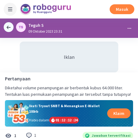
Masuk
Teguh S
09 Oktober 2023 23:31
Iklan
Pertanyaan
Diketahui volume penampungan air berbentuk kubus 64.000 liter.
Tentukan luas permukaan penampungan air tersebut tanpa tutupnya!
Ikuti Tryout SNBT & Menangkan E-Wallet
100rb
Klaim
Habis dalam
01
:
12
:
12
:
23
1
1
Jawaban terverifikasi