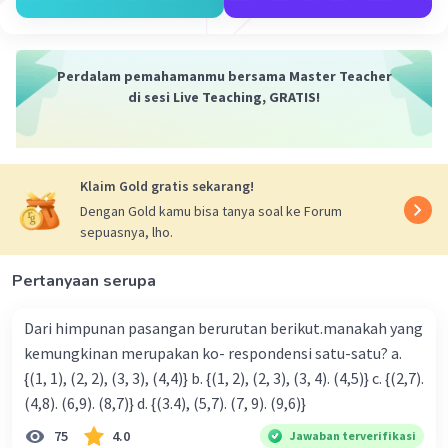
3
64.000 = r
3
r =
√(64.000)
3
r =
√(40 x 40 x 40)
Perdalam pemahamanmu bersama Master Teacher
3
3
r =
√(40
)
di sesi Live Teaching, GRATIS!
3
1/3
r = (40
)
3×(1/3)
r = 40
1
r = 40
Klaim Gold gratis sekarang!
r = 40 dm.
Dengan Gold kamu bisa tanya soal ke Forum
sepuasnya, lho.
Selanjutnya, penampungan air tanpa tutup
memiliki 5 sisi, sehingga luas permukaan tanpa
Pertanyaan serupa
tutup yaitu:
2
L = 5r
Dari himpunan pasangan berurutan berikut.manakah yang
2
L = 5 x (40)
kemungkinan merupakan ko- respondensi satu-satu? a.
L = 5 x 1.600
2
{(1, 1), (2, 2), (3, 3), (4,4)} b. {(1, 2), (2, 3), (3, 4). (4,5)} c. {(2,7).
L = 8.000 dm
.
(4,8). (6,9). (8,7)} d. {(3.4), (5,7). (7, 9). (9,6)}
Jadi, luas permukaan penampungan air tersebut
75
4.0
Jawaban terverifikasi
2