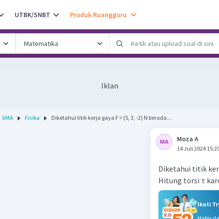
UTBK/SNBT
Produk Ruangguru
Iklan
SMA
Fisika
Diketahui titik kerja gaya F = (5, 3, -2) N berada...
Moza A
14 Juli 2024 15:2
Diketahui titik kerj
Hitung torsi τ kar
Ikuti T
Habis d