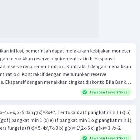
tikan dan memasukan surat berharga 24. Nama lembaga
 yang bertugas mengatasi para rensumen 25. Ciri" dari
·
0.0
(
0
)
Balas
ating
mi abad ke 21
kan inflasi, pemerintah dapat melakukan kebijakan moneter
dengan menaikkan reserve requirement ratio b. Ekspansif
n reserve requirement ratio c. Kontraktif dengan menaikkan
Iklan
nt ratio d. Kontraktif dengan menurunkan reserve
. Ekspansif dengan menaikkan tingkat diskonto Bila Bank
n kebijakan moneter ekspansif, ceteris paribus maka .... a.
Jawaban terverifikasi
asi di mana bentuk kurva jumlah uang beredar (penawaran
iri bawah ke kanan atas b. Menimbulkan deflasi di mana bentuk
2x-4\5-x, x≠5 dan g(x)=3x+7, Tentukan: a) f pangkat min 1 (x) b)
 beredar (penawaran uang) naik dari kiri bawah ke kanan atas
d) (gof) pangkat min 1 (x) e) (f pangkat min 1 o g pangkat min 1)
meningkat di mana bentuk kurva jumlah uang beredar
invers fungsi a) f(x)= 5-4x\7x-3 b) g(x)= 1\2x-6 c) g(x)= 3 √x-2
aik dari kiri bawah ke kanan atas d. Tingkat bunga turun di
 jumlah uang beredar (penawaran uang) naik dari kiri bawah
Jawaban terverifikasi