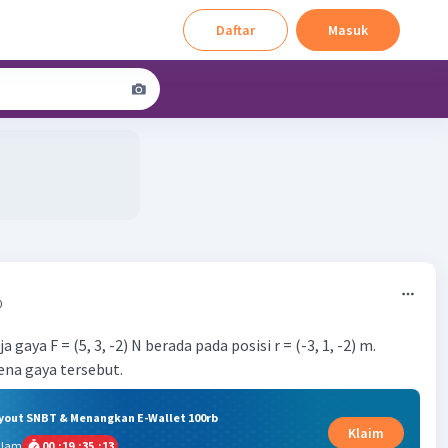
Daftar
Masuk
0
a gaya F = (5, 3, -2) N berada pada posisi r = (-3, 1, -2) m.
ena gaya tersebut.
ryout SNBT & Menangkan E-Wallet 100rb
Klaim
alam
00
:
19
:
35
:
12