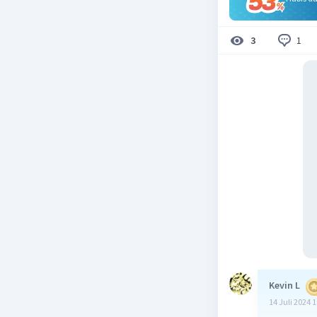
1
3
Kevin L
14 Juli 2024 