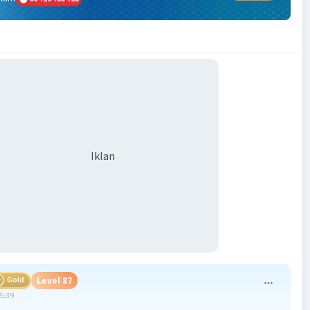
Iklan
Gold
Level 87
15:39