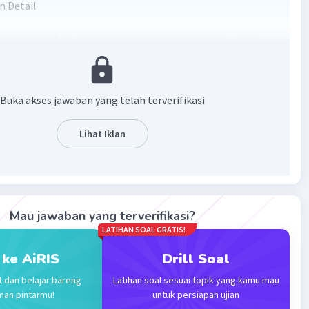
n Detail
:
ja gaya F = (5, 3, -2) N berada pada posisi r = (-3, 1, -2) m.
karena gaya tersebut.
ian:
Buka akses jawaban yang telah terverifikasi
finisikan sebagai hasil perkalian silang antara vektor posisi
ja gaya dengan vektor gaya. Secara matematis, dapat
Lihat Iklan
 sebagai berikut:
 torsi (N m)
 vektor posisi titik kerja gaya (m)
Mau jawaban yang terverifikasi?
 vektor gaya (N)
LATIHAN SOAL GRATIS!
kita perlu menghitung hasil perkalian silang antara r dan F.
kalian silang adalah sebagai berikut:
 ke AiRIS
Drill Soal
| i j k |
t dan belajar bareng
Latihan soal sesuai topik yang kamu mau
man pintarmu!
untuk persiapan ujian