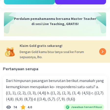
A (7,-2)-> A' x= 7-3= 4 y= 1-2= -1 berarti A' (4,-1)
Iklan
A'(4,-1) -> A'' x= 4+3= 7 y= 2-1= 1 berarti A'' (7,1)
Bayangan terakhir adalah A'' (7,1)
Perdalam pemahamanmu bersama Master Teacher
di sesi Live Teaching, GRATIS!
·
4.0
(
1
)
Balas
Beri Rating
Klaim Gold gratis sekarang!
Dengan Gold kamu bisa tanya soal ke Forum
sepuasnya, lho.
Pertanyaan serupa
Dari himpunan pasangan berurutan berikut.manakah yang
kemungkinan merupakan ko- respondensi satu-satu? a.
{(1, 1), (2, 2), (3, 3), (4,4)} b. {(1, 2), (2, 3), (3, 4). (4,5)} c. {(2,7).
(4,8). (6,9). (8,7)} d. {(3.4), (5,7). (7, 9). (9,6)}
74
4.0
Jawaban terverifikasi