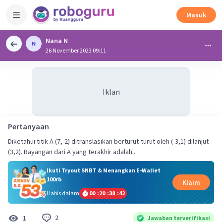
Masuk
Nana N
26 November 2023 09:11
Iklan
Pertanyaan
Diketahui titik A (7,-2) ditranslasikan berturut-turut oleh (-3,1) dilanjut
(3,2). Bayangan dari A yang terakhir adalah..
Ikuti Tryout SNBT & Menangkan E-Wallet
100rb
Klaim
Habis dalam
00
:
20
:
38
:
42
2
1
Jawaban terverifikasi