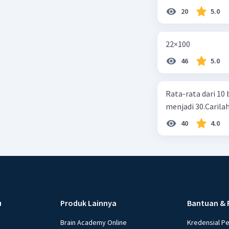
20
5.0
22×100
46
5.0
Rata-rata dari 10 
menjadi 30.Carilah
40
4.0
u
Produk Lainnya
Bantuan & 
Brain Academy Online
Kredensial P