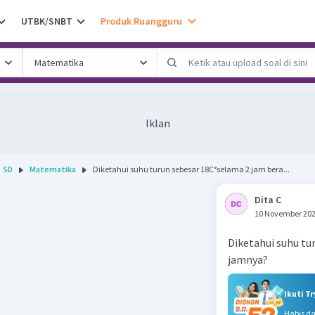
UTBK/SNBT
Produk Ruangguru
Iklan
SD
Matematika
Diketahui suhu turun sebesar 18C°selama 2 jam bera...
Dita C
10 November 202
Diketahui suhu tu
jamnya?
Ikuti T
Habis d