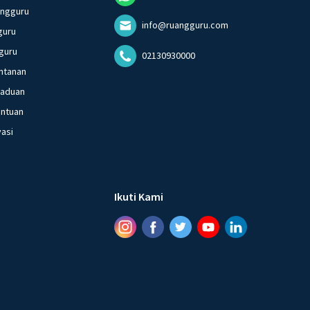
angguru
info@ruangguru.com
guru
guru
02130930000
ntanan
gaduan
entuan
vasi
Ikuti Kami