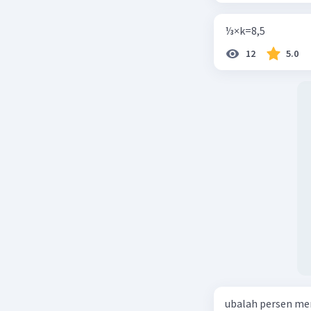
⅓×k=8,5
12
5.0
ubalah persen me