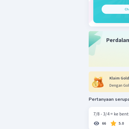
Ch
Beri R
Perdala
Klaim Gold
Dengan Gol
Pertanyaan serup
7/8 - 3/4 = ke be
66
5.0