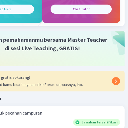
at AiRIS
Chat Tutor
·
0.0
(
0
)
Balas
ating
m pemahamanmu bersama Master Teacher
di sesi Live Teaching, GRATIS!
 gratis sekarang!
d kamu bisa tanya soal ke Forum sepuasnya, lho.
a
ntuk pecahan campuran
Jawaban terverifikasi