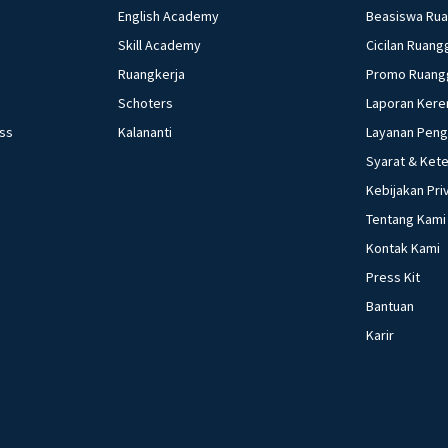
English Academy
Beasiswa Ru
Skill Academy
Cicilan Ruang
Ruangkerja
Promo Ruang
Schoters
Laporan Kere
ess
Kalananti
Layanan Pen
Syarat & Ket
Kebijakan Pri
Tentang Kami
Kontak Kami
Press Kit
Bantuan
Karir