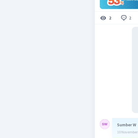
2
2
Sumber W
10 November 