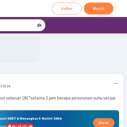
Daftar
Masuk
3 02:26
run sebesar 18C°selama 2 jam berapa penurunan suhu setiap
ryout SNBT & Menangkan E-Wallet 100rb
Klaim
alam
02
:
10
:
51
:
06