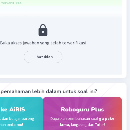
terverifikasi
yang tepat adalah
9°C
n :
C dalam 2 jam
Buka akses jawaban yang telah terverifikasi
 suhu dalam 1 jam = 18° : 2 = 9°C
Lihat Iklan
·
0.0
(
0
)
Balas
ating
Level 66
pemahaman lebih dalam untuk soal ini?
2023 07:51
terverifikasi
 ke AiRIS
Roboguru Plus
bannya 9⁰C
Iklan
t dan belajar bareng
Dapatkan pembahasan soal
ga pake
⁰C menurun setiap 1 jam
man pintarmu!
lama
, langsung dari Tutor!
÷ 2=9⁰C