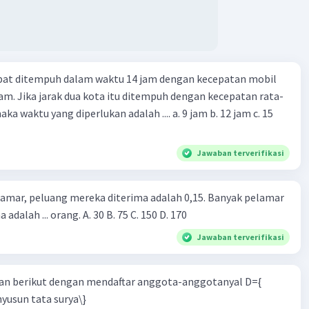
apat ditempuh dalam waktu 14 jam dengan kecepatan mobil
jam. Jika jarak dua kota itu ditempuh dengan kecepatan rata-
 yang diperlukan adalah .... a. 9 jam b. 12 jam c. 15
Jawaban terverifikasi
lamar, peluang mereka diterima adalah 0,15. Banyak pelamar
 adalah ... orang. A. 30 B. 75 C. 150 D. 170
Jawaban terverifikasi
n berikut dengan mendaftar anggota-anggotanyal D={
yusun tata surya\}