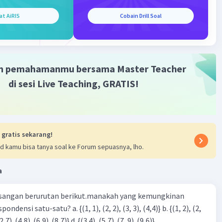
at AiRIS
Cobain Drill Soal
·
0.0
(
0
)
Balas
ating
ia Z
Level 22
m pemahamanmu bersama Master Teacher
nuari 2023 13:52
di sesi Live Teaching, GRATIS!
enar itu
 gratis sekarang!
d kamu bisa tanya soal ke Forum sepuasnya, lho.
a
Iklan
sangan berurutan berikut.manakah yang kemungkinan
3), (3, 4). (4,5)} c. {(2,7). (4,8). (6,9). (8,7)} d. {(3.4), (5,7). (7, 9). (9,6)}