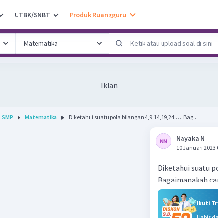
UTBK/SNBT
Produk Ruangguru
Iklan
SMP
Matematika
Diketahui suatu pola bilangan 4,9,14,19,24,…. Bag...
Nayaka N
10 Januari 2023 
Diketahui suatu p
Bagaimanakah car
Ikuti T
Habis d