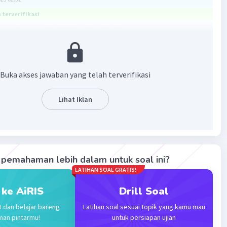
terverifikasi
ang benar adalah U(n) = U(n-1) + 5
ngan adalah susunan bilangan yang memiliki aturan
Buka akses jawaban yang telah terverifikasi
dalam penyusunannya.
Lihat Iklan
an :
ngan 4,9,14,19,24,….
 + 5 = U1 + 5
9 + 5 = U2 + 5
pemahaman lebih dalam untuk soal ini?
14 + 5 = U3 + 5
LATIHAN SOAL GRATIS!
19 + 5 = U4 + 5
 ke AiRIS
Drill Soal
-1) + 5
t dan belajar bareng
Latihan soal sesuai topik yang kamu mau
man pintarmu!
untuk persiapan ujian
 menentukan suku berikutnya yaitu dengan rumus U(n) =