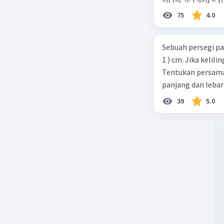
75
4.0
Sebuah persegi pa
1 ) cm. Jika kelil
Tentukan persamaa
panjang dan lebar
39
5.0