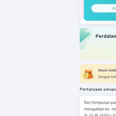
U(n-1) + 5
Ch
Beri R
Rizk
Perdala
15 Ja
iy b
Klaim Gold
Dengan Gol
Pertanyaan serup
Dari himpunan pa
merupakan ko- respondensi satu-satu? a. {(1, 1), (2, 2), (3, 3), (4,4)} b. {(1, 2), (2,