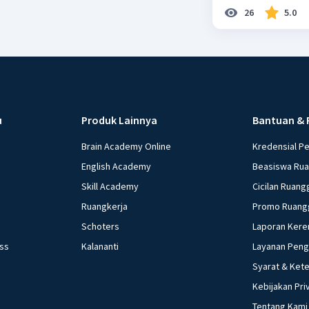
26
5.0
u
Produk Lainnya
Bantuan & 
Brain Academy Online
Kredensial P
English Academy
Beasiswa Ru
Skill Academy
Cicilan Ruang
Ruangkerja
Promo Ruang
Schoters
Laporan Kere
ess
Kalananti
Layanan Pen
Syarat & Ket
Kebijakan Pri
Tentang Kami