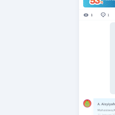
1
1
A. Aisyiyah
Mahasiswa/Al
11 Januari 2