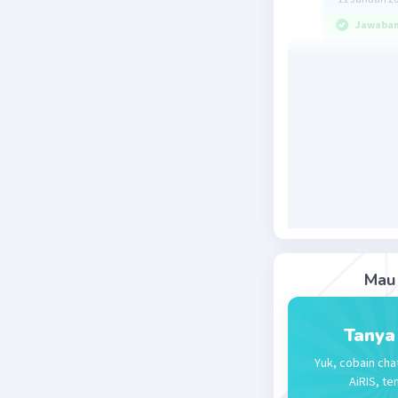
Jawaban 
Jawaban y
Konsep :
Pola bila
tertentu 
Pembahas
pola bila
U1 = 4
U2 = 9 = 4
U3 = 14 = 
Mau 
U4 = 19 = 
U5 = 24 = 
...
Tanya
U(n) = U(n
Yuk, cobain cha
AiRIS, te
Jadi cara