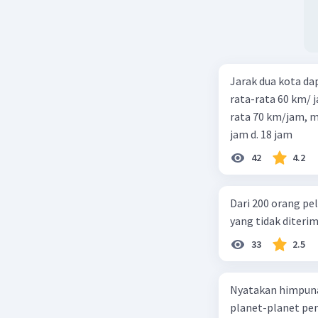
Jarak dua kota d
rata-rata 60 km/ 
rata 70 km/jam, maka waktu
jam d. 18 jam
42
4.2
Dari 200 orang pe
yang tidak diterima
33
2.5
Nyatakan himpuna
planet-planet pen