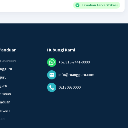
Jawaban terverifikasi
Panduan
Hubungi Kami
erusahaan
+62 815-7441-0000
angguru
info@ruangguru.com
guru
guru
02130930000
ntanan
gaduan
entuan
vasi