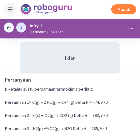
Masuk
Jefry J
11 Oktober 2023 09:32
Iklan
Pertanyaan
Diketahui suatu persamaan termokimia berikut:
Persamaan 1= C(g) + 2 H2(g) → CH4 (g) Delta H = - 74,9 kJ
Persamaan 2 = C(s) + O2(g) → CO2 (g) Delta H = -393,7 kJ
Persamaan 3 = H2(g) +½O2(g) → H2O Delta H = -285,9 kJ