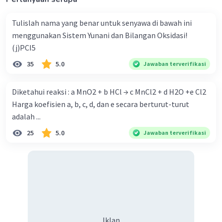
terlibat:
Delta H(total) = (2 * Delta H(Persamaan 1)) +
Tulislah nama yang benar untuk senyawa di bawah ini
Delta H(Persamaan 2)
menggunakan Sistem Yunani dan Bilangan Oksidasi!
Delta H(total) = (2 * (-74.9 kJ)) + (-393.7 kJ)
(j)PCI5
Delta H(total) = (-149.8 kJ) + (-393.7 kJ)
35
5.0
Jawaban terverifikasi
Delta H(total) = -543.5 kJ
Jadi, perubahan entalpi yang terjadi pada
Diketahui reaksi : a MnO2 + b HCl → c MnCl2 + d H2O +e Cl2
pembakaran reaksi CH4 + O2 → CO + H2O adalah
-543.5 kJ.
Harga koefisien a, b, c, d, dan e secara berturut-turut
adalah ...
·
0.0
(
0
)
Balas
Beri Rating
25
5.0
Jawaban terverifikasi
Iklan
Iklan