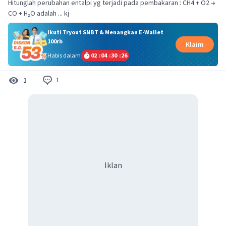
Hitunglah perubahan entalpi yg terjadi pada pembakaran : CH4 + O2 →
Ikuti Tryout SNBT & Menangkan E-Wallet
100rb
Klaim
Habis dalam
02
:
04
:
30
:
26
1
1
Iklan