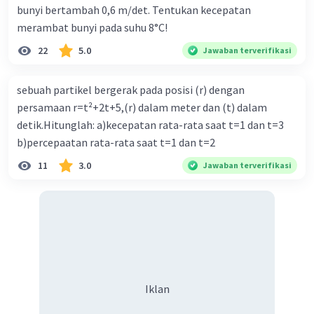
bunyi bertambah 0,6 m/det. Tentukan kecepatan
merambat bunyi pada suhu 8°C!
22
5.0
Jawaban terverifikasi
sebuah partikel bergerak pada posisi (r) dengan
Iklan
persamaan r=t²+2t+5,(r) dalam meter dan (t) dalam
detik.Hitunglah: a)kecepatan rata-rata saat t=1 dan t=3
b)percepaatan rata-rata saat t=1 dan t=2
11
3.0
Jawaban terverifikasi
Iklan