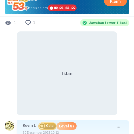
Klaim
Habis dalam
00
:
21
:
31
:
21
1
1
Jawaban terverifikasi
Iklan
Kevin L
Gold
Level 87
30 Desember 2023 10:12