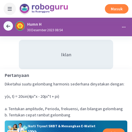
Masuk
Humn H
30 Desember 2023 08:54
Iklan
Pertanyaan
Diketahui suatu gelombang harmonis sederhana dinyatakan dengan:
y(x, t) = 20sin(4pi*x - 20pi*t + pi)
a. Tentukan amplitude, Perioda, frekuensi, dan bilangan gelombang
b. Tentukan cepat rambat gelombang
Ikuti Tryout SNBT & Menangkan E-Wallet
100rb