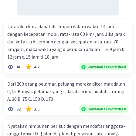
Jarak dua kota dapat ditempuh dalam waktu 14 jam
dengan kecepatan mobil rata-rata 60 km/ jam. Jika jarak
dua kota itu ditempuh dengan kecepatan rata-rata 70
km/jam, maka waktu yang diperlukan adalah .... a. 9 jam b.
12 jam c. 15 jam d. 18 jam
41
4.2
Jawaban terverifikasi
Dari 200 orang pelamar, peluang mereka diterima adalah
0,15. Banyak pelamar yang tidak diterima adalah ... orang.
A. 30 B. 75 C. 150 D. 170
32
2.5
Jawaban terverifikasi
Nyatakan himpunan berikut dengan mendaftar anggota-
anggotanyal D={ planet-planet penyusun tata surya\}