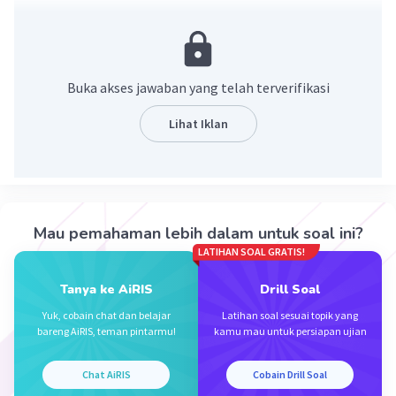
Jawabnya di titik V
Buka akses jawaban yang telah terverifikasi
Lihat Iklan
·
0.0
(
0
)
Balas
Beri Rating
Mau pemahaman lebih dalam untuk soal ini?
LATIHAN SOAL GRATIS!
Tanya ke AiRIS
Drill Soal
Yuk, cobain chat dan belajar
Latihan soal sesuai topik yang
bareng AiRIS, teman pintarmu!
kamu mau untuk persiapan ujian
Iklan
Chat AiRIS
Cobain Drill Soal