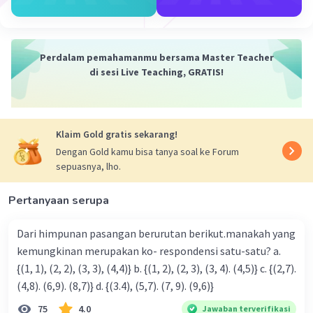
Perdalam pemahamanmu bersama Master Teacher
di sesi Live Teaching, GRATIS!
Klaim Gold gratis sekarang!
Dengan Gold kamu bisa tanya soal ke Forum
sepuasnya, lho.
Pertanyaan serupa
Dari himpunan pasangan berurutan berikut.manakah yang
kemungkinan merupakan ko- respondensi satu-satu? a.
{(1, 1), (2, 2), (3, 3), (4,4)} b. {(1, 2), (2, 3), (3, 4). (4,5)} c. {(2,7).
(4,8). (6,9). (8,7)} d. {(3.4), (5,7). (7, 9). (9,6)}
75
4.0
Jawaban terverifikasi