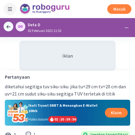
Masuk
Deta D
02 Februari 2023 11:52
Iklan
Pertanyaan
diketahui segitiga tuv siku-siku. jika tu=29 cm tv=20 cm dan
uv=21 cm sudut siku-siku segitiga TUV terletak di titik
Ikuti Tryout SNBT & Menangkan E-Wallet
100rb
Klaim
Habis dalam
02
:
20
:
59
:
56
1
1
Jawaban terverifikasi