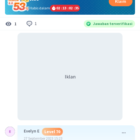
Klaim
Habis dalam
02
:
13
:
02
:
35
1
1
Jawaban terverifikasi
Iklan
Evelyn E
Level 70
27 September 2023 15:23