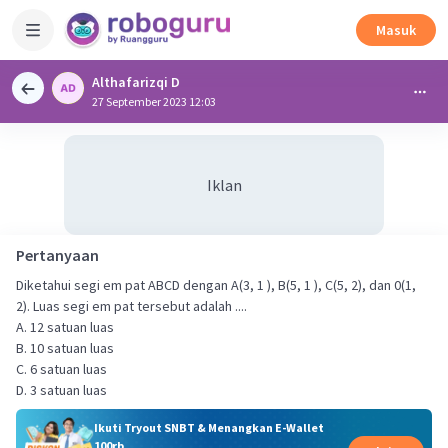
Masuk
Althafarizqi D
27 September 2023 12:03
Iklan
Pertanyaan
Diketahui segi em pat ABCD dengan A(3, 1 ), B(5, 1 ), C(5, 2), dan 0(1,
2). Luas segi em pat tersebut adalah ....
A. 12 satuan luas
B. 10 satuan luas
C. 6 satuan luas
D. 3 satuan luas
Ikuti Tryout SNBT & Menangkan E-Wallet
100rb