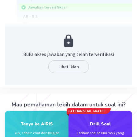
Jawaban terverifikasi
AB = 5-3
=2
BC= 2-1
=1
Buka akses jawaban yang telah terverifikasi
CD= 5-1
=4
Lihat Iklan
Luas= ½ x (2+4) x1 = 3... (D)
·
0.0
(
0
)
Balas
Beri Rating
Mau pemahaman lebih dalam untuk soal ini?
LATIHAN SOAL GRATIS!
Tanya ke AiRIS
Drill Soal
Yuk, cobain chat dan belajar
Latihan soal sesuai topik yang