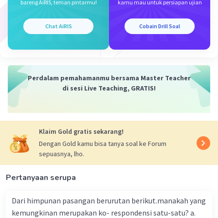
bareng AiRIS, teman pintarmu!
kamu mau untuk persiapan ujian
Iklan
Chat AiRIS
Cobain Drill Soal
Perdalam pemahamanmu bersama Master Teacher
di sesi Live Teaching, GRATIS!
Klaim Gold gratis sekarang!
Dengan Gold kamu bisa tanya soal ke Forum
sepuasnya, lho.
Pertanyaan serupa
Dari himpunan pasangan berurutan berikut.manakah yang
kemungkinan merupakan ko- respondensi satu-satu? a.