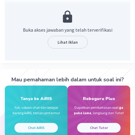
Panjang sisinya = 7 cm
Pembahasan :
Buka akses jawaban yang telah terverifikasi
3
V = 343 cm
3
s =
√V
Lihat Iklan
3
=
√343
= 7 cm
Panjang sisinya adalah 7 cm
·
0.0
(
0
)
Balas
Beri Rating
Mau pemahaman lebih dalam untuk soal ini?
Adamantine A
Level 54
Tanya ke AiRIS
Roboguru Plus
14 November 2023 13:26
Yuk, cobain chat dan belajar
Dapatkan pembahasan soal
ga
bareng AiRIS, teman pintarmu!
pake lama
, langsung dari Tutor!
49cm pangkat2
Iklan
Chat AiRIS
Chat Tutor