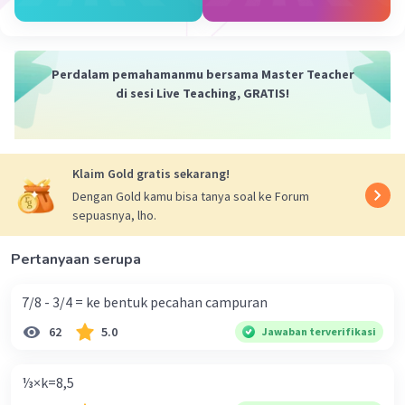
·
5.0
(
1
)
Balas
Beri Rating
Fahri I
Level 77
14 November 2023 13:29
Perdalam pemahamanmu bersama Master Teacher
makaud
di sesi Live Teaching, GRATIS!
Klaim Gold gratis sekarang!
Dengan Gold kamu bisa tanya soal ke Forum
sepuasnya, lho.
Pertanyaan serupa
7/8 - 3/4 = ke bentuk pecahan campuran
62
5.0
Jawaban terverifikasi
⅓×k=8,5