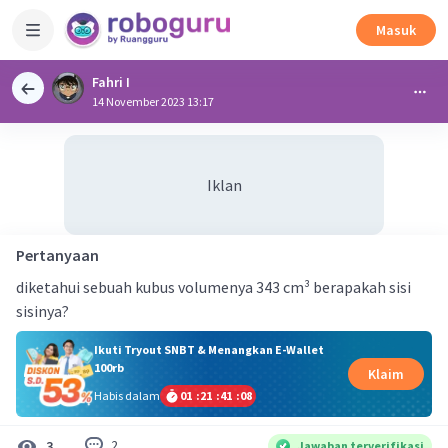
Masuk
Fahri I
14 November 2023 13:17
Iklan
Pertanyaan
diketahui sebuah kubus volumenya 343 cm³ berapakah sisi
sisinya?
Ikuti Tryout SNBT & Menangkan E-Wallet
100rb
Klaim
Habis dalam
01
:
21
:
41
:
08
2
3
Jawaban terverifikasi