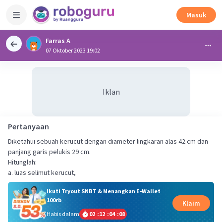
Masuk
Farras A
07 Oktober 2023 19:02
Iklan
Pertanyaan
Diketahui sebuah kerucut dengan diameter lingkaran alas 42 cm dan
panjang garis pelukis 29 cm.
Hitunglah:
a. luas selimut kerucut,
Ikuti Tryout SNBT & Menangkan E-Wallet
100rb
Klaim
Habis dalam
02
:
12
:
04
:
07