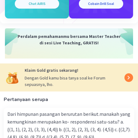
Chat AiRIS
Cobain Drill Soal
Perdalam pemahamanmu bersama Master Teacher
di sesi Live Teaching, GRATIS!
Klaim Gold gratis sekarang!
Dengan Gold kamu bisa tanya soal ke Forum
sepuasnya, lho.
Pertanyaan serupa
Dari himpunan pasangan berurutan berikut.manakah yang
kemungkinan merupakan ko- respondensi satu-satu? a.
{(1, 1), (2, 2), (3, 3), (4,4)} b. {(1, 2), (2, 3), (3, 4). (4,5)} c. {(2,7).
(4,8). (6,9). (8,7)} d. {(3.4), (5,7). (7, 9). (9,6)}