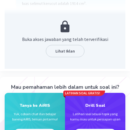
luas selimut kerucut adalah 1914 cm².
d = 42 cm, maka r = 21 cm
s = 29 cm
luas selimut kerucut = πrs
Buka akses jawaban yang telah terverifikasi
= 22/7 × 21 × 29
= 22 × 3 × 29
Lihat Iklan
= 1914 cm².
·
0.0
(
0
)
Balas
Beri Rating
Mau pemahaman lebih dalam untuk soal ini?
LATIHAN SOAL GRATIS!
Tanya ke AiRIS
Drill Soal
Iklan
Yuk, cobain chat dan belajar
Latihan soal sesuai topik yang
bareng AiRIS, teman pintarmu!
kamu mau untuk persiapan ujian