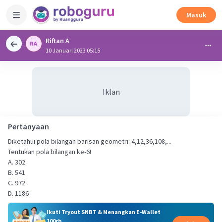
Masuk
Riftan A
10 Januari 2023 05:15
Iklan
Pertanyaan
Diketahui pola bilangan barisan geometri: 4,12,36,108,...
Tentukan pola bilangan ke-6!
A. 302
B. 541
C. 972
D. 1186
Ikuti Tryout SNBT & Menangkan E-Wallet
100rb