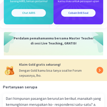
r adalah rasio → r = (U
)/(U
)
bareng AiRIS, teman pintarmu!
kamu mau untuk persiapan ujian
n
n-1
n adalah banyaknya suku dalam barisan bilangan
Chat AiRIS
Cobain Drill Soal
Berdasarkan soal, diketahui:
4, 12, 36, 108, ....
a = U₁ = 4
U₂ = 12
Perdalam pemahamanmu bersama Master Teacher
U₃ = 36
di sesi Live Teaching, GRATIS!
U₄ = 108
Karena barisan di atas adalah barisan geometri
maka tiap suku yang berurutan memiliki
perbandingan yang tetap.
Klaim Gold gratis sekarang!
Rasio dari barisan di atas adalah:
Dengan Gold kamu bisa tanya soal ke Forum
r = U₂/U₁ = 12/4 = 3
sepuasnya, lho.
Sehingga, pola bilangan yang ke-6 adalah
6−1
U₆ = 4 · 3
Pertanyaan serupa
U₆ = 4 · 3⁵
U₆ = 4 · 243
Dari himpunan pasangan berurutan berikut.manakah yang
U₆ = 972
kemungkinan merupakan ko- respondensi satu-satu? a.