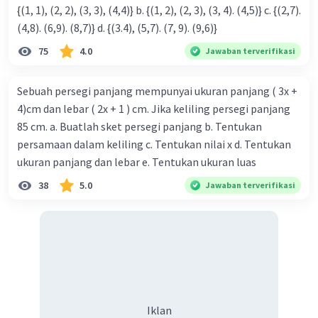
{(1, 1), (2, 2), (3, 3), (4,4)} b. {(1, 2), (2, 3), (3, 4). (4,5)} c. {(2,7).
Jadi, pola bilangan yang ke-6 adalah 972.
(4,8). (6,9). (8,7)} d. {(3.4), (5,7). (7, 9). (9,6)}
75
4.0
Jawaban terverifikasi
Semoga membantu ya😊
Sebuah persegi panjang mempunyai ukuran panjang ( 3x +
·
0.0
(
0
)
Balas
Beri Rating
4)cm dan lebar ( 2x + 1 ) cm. Jika keliling persegi panjang
85 cm. a. Buatlah sket persegi panjang b. Tentukan
Eliyus E
Level 1
persamaan dalam keliling c. Tentukan nilai x d. Tentukan
06 Agustus 2024 14:17
ukuran panjang dan lebar e. Tentukan ukuran luas
Kalau pola bilangan nya 9 berapa kak
38
5.0
Jawaban terverifikasi
·
0.0
(
0
)
Balas
Beri Rating
Iklan
Iklan