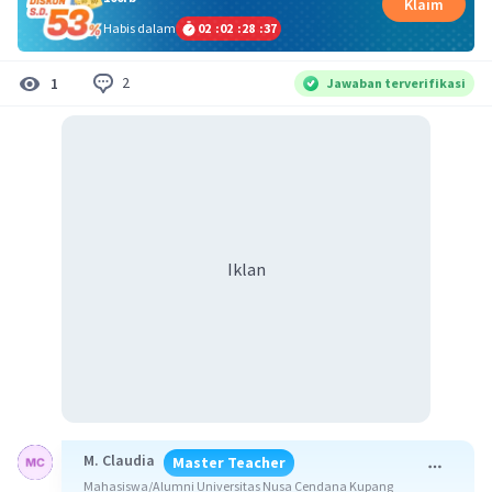
Klaim
Habis dalam
02
:
02
:
28
:
36
2
1
Jawaban terverifikasi
Iklan
M. Claudia
Master Teacher
Mahasiswa/Alumni Universitas Nusa Cendana Kupang