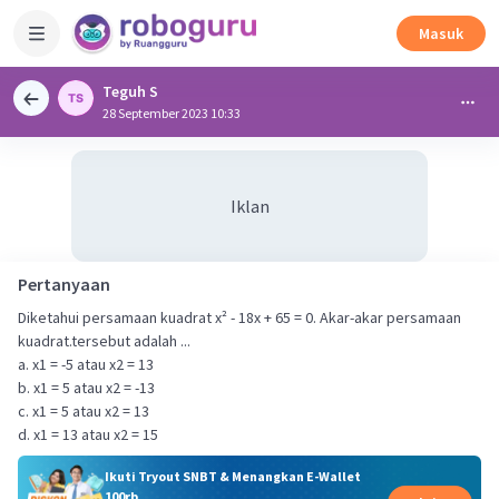
Masuk
Teguh S
28 September 2023 10:33
Iklan
Pertanyaan
Diketahui persamaan kuadrat x² - 18x + 65 = 0. Akar-akar persamaan
kuadrat.tersebut adalah ...
a. x1 = -5 atau x2 = 13
b. x1 = 5 atau x2 = -13
c. x1 = 5 atau x2 = 13
d. x1 = 13 atau x2 = 15
Ikuti Tryout SNBT & Menangkan E-Wallet
100rb