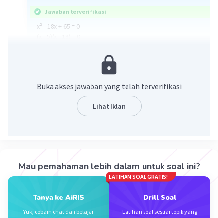
Jawaban terverifikasi
x² - 18x + 65 = 0
(x - 5)(x - 13) = 0
x = 5, 13
Jawaban: C
·
0.0
(
0
)
Balas
Beri Rating
Buka akses jawaban yang telah terverifikasi
Lihat Iklan
Iklan
Mau pemahaman lebih dalam untuk soal ini?
LATIHAN SOAL GRATIS!
Tanya ke AiRIS
Drill Soal
Yuk, cobain chat dan belajar
Latihan soal sesuai topik yang