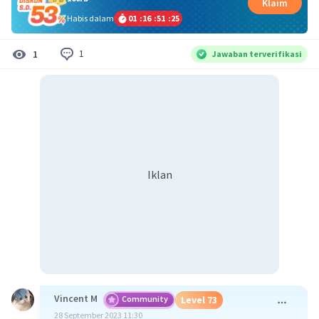
Klaim
Habis dalam
01
:
16
:
51
:
24
1
1
Jawaban terverifikasi
Iklan
Vincent M
Community
Level 73
28 September 2023 11:30