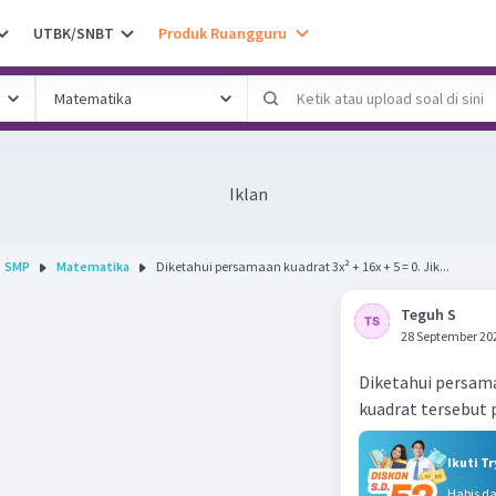
UTBK/SNBT
Produk Ruangguru
Iklan
SMP
Matematika
Diketahui persamaan kuadrat 3x² + 16x + 5 = 0. Jik...
Teguh S
28 September 20
Diketahui persama
kuadrat tersebut p 
Ikuti T
Habis d