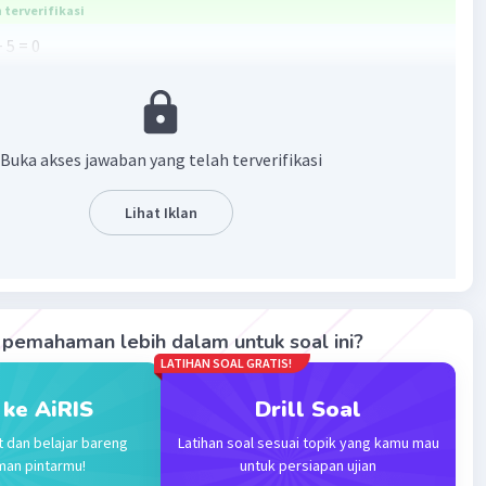
terverifikasi
 5 = 0
+ 1) = 0
3
 q, maka p = -5, dan q = -1/3
q = -5 -(-1/3) = -5 + 1/3 = -14/3
Buka akses jawaban yang telah terverifikasi
·
1.0
(
1
)
Balas
ating
Lihat Iklan
pemahaman lebih dalam untuk soal ini?
LATIHAN SOAL GRATIS!
Iklan
 ke AiRIS
Drill Soal
t dan belajar bareng
Latihan soal sesuai topik yang kamu mau
man pintarmu!
untuk persiapan ujian