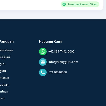
Jawaban terverifikasi
Panduan
Hubungi Kami
erusahaan
+62 815-7441-0000
angguru
info@ruangguru.com
guru
guru
02130930000
ntanan
gaduan
entuan
vasi