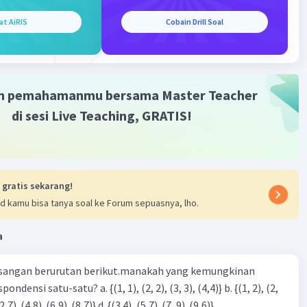
at AiRIS
Cobain Drill Soal
m pemahamanmu bersama Master Teacher
di sesi Live Teaching, GRATIS!
 gratis sekarang!
d kamu bisa tanya soal ke Forum sepuasnya, lho.
a
sangan berurutan berikut.manakah yang kemungkinan
3), (3, 4). (4,5)} c. {(2,7). (4,8). (6,9). (8,7)} d. {(3.4), (5,7). (7, 9). (9,6)}