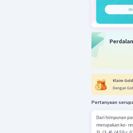
Ch
Perdala
Klaim Gold
Dengan Gol
Pertanyaan serup
Dari himpunan pa
merupakan ko- respondensi satu-satu? a. {(1, 1), (2, 2), (3, 3), (4,4)} b. {(1, 2), (2,