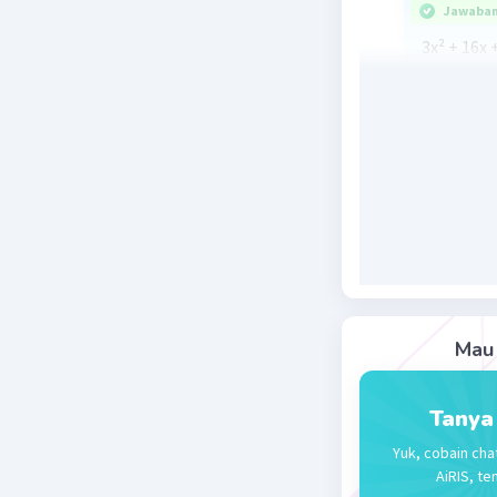
Jawaban 
3x² + 16x +
(x + 5)(3x 
x = -5, -1/
karena p <
nilai p - 3
Beri R
Mau 
Tanya
Yuk, cobain cha
AiRIS, te