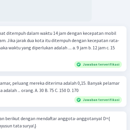
apat ditempuh dalam waktu 14 jam dengan kecepatan mobil
jam. Jika jarak dua kota itu ditempuh dengan kecepatan rata-
 yang diperlukan adalah .... a. 9 jam b. 12 jam c. 15
Jawaban terverifikasi
lamar, peluang mereka diterima adalah 0,15. Banyak pelamar
 adalah ... orang. A. 30 B. 75 C. 150 D. 170
Jawaban terverifikasi
n berikut dengan mendaftar anggota-anggotanyal D={
yusun tata surya\}