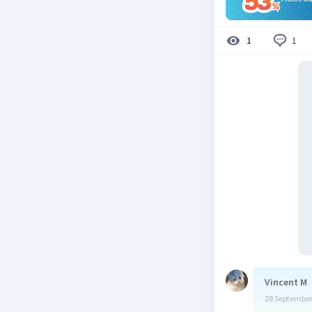
1
1
Vincent M
28 September