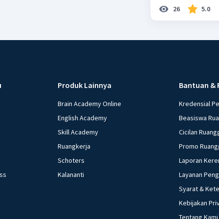
26
5.0
u
Produk Lainnya
Bantuan & 
Brain Academy Online
Kredensial P
English Academy
Beasiswa Ru
Skill Academy
Cicilan Ruang
Ruangkerja
Promo Ruang
Schoters
Laporan Kere
ess
Kalananti
Layanan Pen
Syarat & Ket
Kebijakan Pri
Tentang Kami