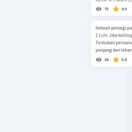
75
4.0
Sebuah persegi pa
1 ) cm. Jika kelil
Tentukan persamaa
panjang dan lebar
38
5.0