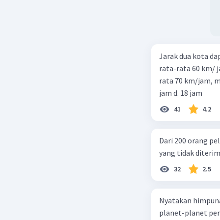
Jarak dua kota d
rata-rata 60 km/ 
rata 70 km/jam, maka waktu
jam d. 18 jam
41
4.2
Dari 200 orang pe
yang tidak diterima
32
2.5
Nyatakan himpuna
planet-planet pen