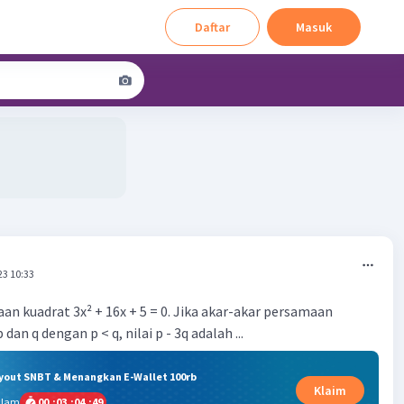
Daftar
Masuk
23 10:33
an kuadrat 3x² + 16x + 5 = 0. Jika akar-akar persamaan
dan q dengan p < q, nilai p - 3q adalah ...
ryout SNBT & Menangkan E-Wallet 100rb
Klaim
alam
00
:
03
:
04
:
49