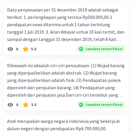
Data penyesuaian per 31 desember 2019 adalah sebagai
berikut: 1. perlengkapan yang tersisa Rp500.000,00 2.
pendapatan sewa diterima untuk 1 tahun terhitung
tanggal 1 juli 2019. 3. iklan dibayar untuk 10 kali terbit, dan
sampai dengan tanggal 31 desember 2019, telah 8 kali
terbit. 4. gaji terutang untuk periode berjalan sebesar
8
5.0
Jawaban terverifikasi
Rp800.000,00 dari data di atas, pencatatan jurnal pembalik
yang benar adalah ....
Dibawaah ini adaalah ciri-ciri perusahaan. (1) Wujud barang
yang diperjualbelikan adalah abstrak. (2) Wujud barang
yang diperjualbelikan adalah fisik. (3) Pendapatan pokok
diperoleh dari penjualan barang. (4) Pendapatan yang
diperoleh dari penjualan jasa.Dari ciri-ciri tersebut yang
merupakan ciri dari perusahaan dagang ditunjukan pada
4
3.0
Jawaban terverifikasi
nomor…. a. 1 dan 3 b. 3 dan 4 c. 2 dan 3 d. 1 dan 2 e. 2 dan 4
Andi merupakan warga negara Indonesia yang bekerja di
dalam negeri dengan pendapatan Rp6.700.000,00.