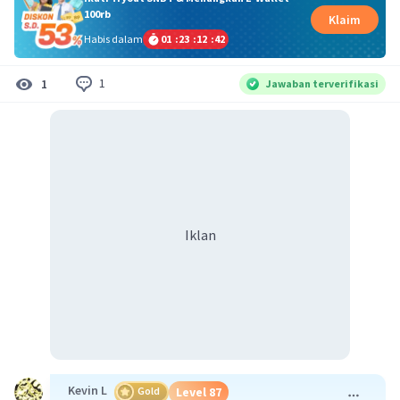
100rb
Klaim
Habis dalam
01
:
23
:
12
:
42
1
1
Jawaban terverifikasi
Iklan
Kevin L
Gold
Level 87