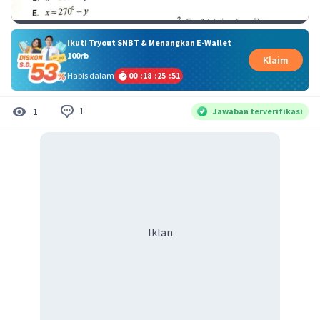
Ikuti Tryout SNBT & Menangkan E-Wallet
100rb
Klaim
Habis dalam
00
:
18
:
25
:
51
1
1
Jawaban terverifikasi
Iklan