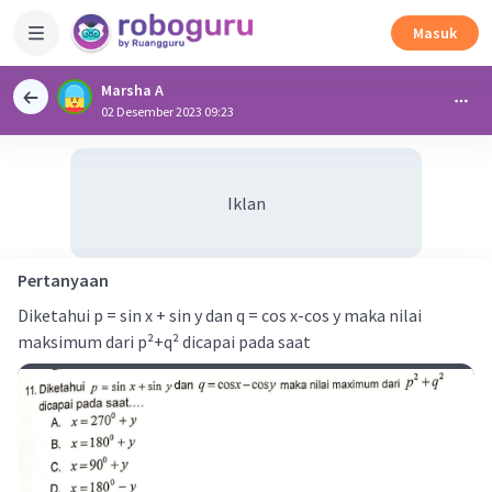
Masuk
Marsha A
02 Desember 2023 09:23
Iklan
Pertanyaan
Diketahui p = sin x + sin y dan q = cos x-cos y maka nilai
maksimum dari p²+q² dicapai pada saat