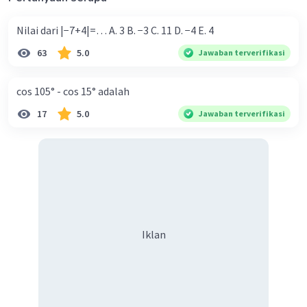
x = -180° +y + k. 360
k = 1 ---> x =180° +y
Nilai dari |−7+4|=… A. 3 B. −3 C. 11 D. −4 E. 4
63
5.0
Jawaban terverifikasi
Oleh karena itu, jawaban yang benar adalah B. x
=180° +y
cos 105° - cos 15° adalah
·
0.0
(
0
)
Balas
Beri Rating
17
5.0
Jawaban terverifikasi
Iklan
Iklan