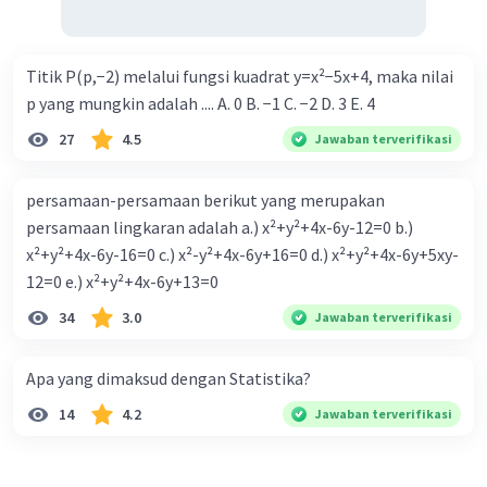
Titik P(p,−2) melalui fungsi kuadrat y=x²−5x+4, maka nilai
p yang mungkin adalah .... A. 0 B. −1 C. −2 D. 3 E. 4
27
4.5
Jawaban terverifikasi
persamaan-persamaan berikut yang merupakan
persamaan lingkaran adalah a.) x²+y²+4x-6y-12=0 b.)
x²+y²+4x-6y-16=0 c.) x²-y²+4x-6y+16=0 d.) x²+y²+4x-6y+5xy-
12=0 e.) x²+y²+4x-6y+13=0
34
3.0
Jawaban terverifikasi
Apa yang dimaksud dengan Statistika?
14
4.2
Jawaban terverifikasi