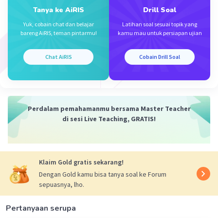
Iklan
Tanya ke AiRIS
Drill Soal
Yuk, cobain chat dan belajar
Latihan soal sesuai topik yang
bareng AiRIS, teman pintarmu!
kamu mau untuk persiapan ujian
Chat AiRIS
Cobain Drill Soal
Perdalam pemahamanmu bersama Master Teacher
di sesi Live Teaching, GRATIS!
Klaim Gold gratis sekarang!
Dengan Gold kamu bisa tanya soal ke Forum
sepuasnya, lho.
Pertanyaan serupa