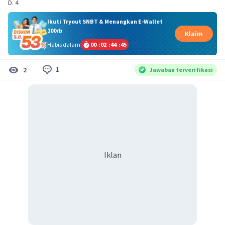
D. 4
Ikuti Tryout SNBT & Menangkan E-Wallet
100rb
Klaim
Habis dalam
00
:
02
:
44
:
45
1
2
Jawaban terverifikasi
Iklan