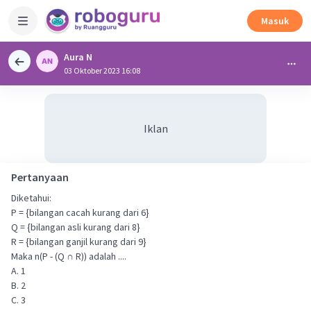
Masuk
Aura N
03 Oktober 2023 16:08
Iklan
Pertanyaan
Diketahui:
P = {bilangan cacah kurang dari 6}
Q = {bilangan asli kurang dari 8}
R = {bilangan ganjil kurang dari 9}
Maka n(P - (Q ∩ R)) adalah ....
A. 1
B. 2
C. 3