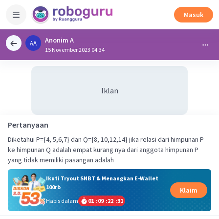
Masuk
Anonim A
AA
15 November 2023 04:34
Iklan
Pertanyaan
Diketahui P={4, 5,6,7} dan Q={8, 10,12,14} jika relasi dari himpunan P
ke himpunan Q adalah empat kurang nya dari anggota himpunan P
yang tidak memiliki pasangan adalah
Ikuti Tryout SNBT & Menangkan E-Wallet
100rb
Klaim
Habis dalam
01
:
09
:
22
:
31