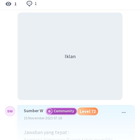
1
1
Iklan
Sumber W
Community
Level 72
15 November 2023 07:18
Jawaban yang tepat :
Anggota himpunan P yang tidak memiliki