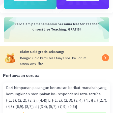
Iklan
Perdalam pemahamanmu bersama Master Teacher
di sesi Live Teaching, GRATIS!
Klaim Gold gratis sekarang!
Dengan Gold kamu bisa tanya soal ke Forum
sepuasnya, lho.
Pertanyaan serupa
Dari himpunan pasangan berurutan berikut.manakah yang
kemungkinan merupakan ko- respondensi satu-satu? a.
{(1, 1), (2, 2), (3, 3), (4,4)} b. {(1, 2), (2, 3), (3, 4). (4,5)} c. {(2,7).
(4,8). (6,9). (8,7)} d. {(3.4), (5,7). (7, 9). (9,6)}