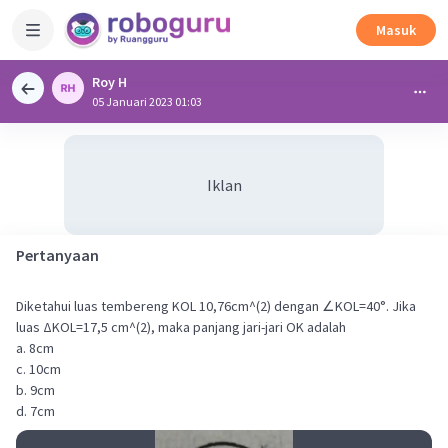
Masuk
Roy H
05 Januari 2023 01:03
Iklan
Pertanyaan
Diketahui luas tembereng KOL 10,76cm^(2) dengan ∠KOL=40°. Jika
luas ΔKOL=17,5 cm^(2), maka panjang jari-jari OK adalah
a. 8cm
c. 10cm
b. 9cm
d. 7cm