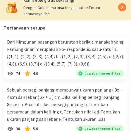
Klaim Gold gratis sekarang!
Dengan Gold kamu bisa tanya soal ke Forum
Jadi diperoleh panjang jari-jari OK = 9 cm
sepuasnya, lho.
Oleh karena itu jawaban yang benar adalah B
Pertanyaan serupa
·
0.0
(
0
)
Balas
Beri Rating
Dari himpunan pasangan berurutan berikut.manakah yang
kemungkinan merupakan ko- respondensi satu-satu? a.
{(1, 1), (2, 2), (3, 3), (4,4)} b. {(1, 2), (2, 3), (3, 4). (4,5)} c. {(2,7).
(4,8). (6,9). (8,7)} d. {(3.4), (5,7). (7, 9). (9,6)}
74
4.0
Jawaban terverifikasi
Iklan
Sebuah persegi panjang mempunyai ukuran panjang ( 3x +
4)cm dan lebar ( 2x + 1 ) cm. Jika keliling persegi panjang
85 cm. a. Buatlah sket persegi panjang b. Tentukan
persamaan dalam keliling c. Tentukan nilai x d. Tentukan
ukuran panjang dan lebar e. Tentukan ukuran luas
38
5.0
Jawaban terverifikasi