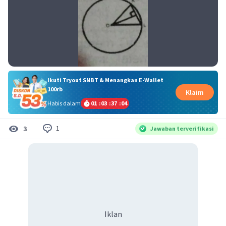
Ikuti Tryout SNBT & Menangkan E-Wallet
100rb
Klaim
Habis dalam
01
:
03
:
37
:
04
1
3
Jawaban terverifikasi
Iklan