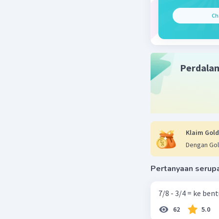
L =
Ch
= π×r×r
= 22/7 × 7 
= 154 cm²
Perdala
Jadi luas
Beri R
Klaim Gold
Dela A
Dengan Gol
08 Desember 
Jawaban 
Pertanyaan serup
Jawaban y
7/8 - 3/4 = ke be
62
5.0
Diketahui