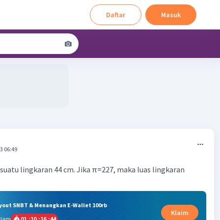
Daftar
Masuk
3 06:49
 suatu lingkaran 44 cm. Jika π=227, maka luas lingkaran
ryout SNBT & Menangkan E-Wallet 100rb
Klaim
alam
01
:
10
:
16
:
43