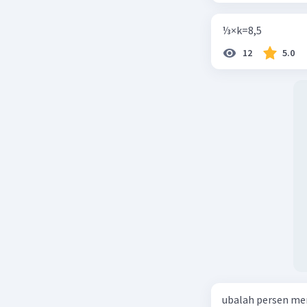
Keliling 
π = 22/7
⅓×k=8,5
Ditanya =
12
5.0
Luas lingk
Penyelesa
Cari jari
Keliling =
44 cm = 2 
44 cm = 44
44 × 7 = 44
r = 7
Luas ling
Luas lingk
Luas lingk
Luas ling
Jadi, lua
ubalah persen me