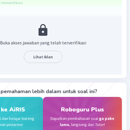
terverifikasi
ama alangkah baiknya kita mencari r ( jari jari ) dengan
Buka akses jawaban yang telah terverifikasi
ikut.
Lihat Iklan
pemahaman lebih dalam untuk soal ini?
 ke AiRIS
Roboguru Plus
t dan belajar bareng
Dapatkan pembahasan soal
ga pake
kita mencari luasnya.
man pintarmu!
lama
, langsung dari Tutor!