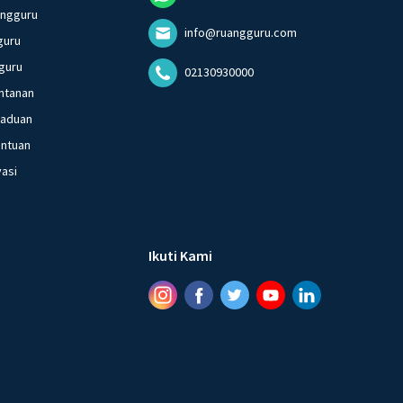
angguru
info@ruangguru.com
guru
guru
02130930000
ntanan
gaduan
entuan
vasi
Ikuti Kami