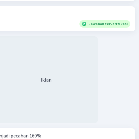
lingkaran 44 cm
Jawaban terverifikasi
aran = ?
ian =
-jari lingkaran untuk menjawab soal tersebut
 2πr
× 22/7 × r
/7 × r
 × r
Iklan
karan = πr²
aran = 22/7 × 7²
aran = 22/7 × 49
karan =
154 cm²
s lingkaran tersebut adalah 154 cm²
njadi pecahan 160%