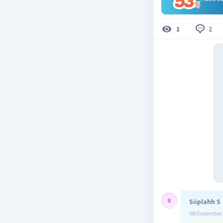
2
1
Siiplahh S
08 Desember 