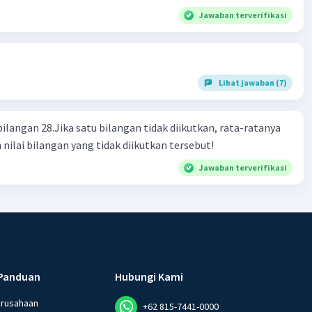
·
5.0
(
1
)
Balas
ating
Jawaban terverifikasi
Lihat jawaban (7)
bilangan 28.Jika satu bilangan tidak diikutkan, rata-ratanya
 nilai bilangan yang tidak diikutkan tersebut!
Jawaban terverifikasi
Panduan
Hubungi Kami
erusahaan
+62 815-7441-0000