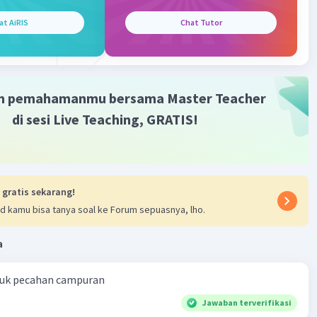
at AiRIS
Chat Tutor
× 7
.
m pemahamanmu bersama Master Teacher
 lingkaran tersebut adalah 154cm² yaa
di sesi Live Teaching, GRATIS!
·
5.0
(
1
)
Balas
ating
 gratis sekarang!
Community
Level 92
d kamu bisa tanya soal ke Forum sepuasnya, lho.
2023 11:11
terverifikasi
a
ang paling tepat untuk soal tersebut adalah
154 cm².
Iklan
ntuk pecahan campuran
Jawaban terverifikasi
 =