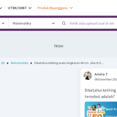
UTBK/SNBT
Produk Ruangguru
Iklan
SD
Matematika
Diketahui keliling suatu lingkaran 44 cm. Jika π=2...
Arreta T
08 Desember 202
Diketahui keliling
tersebut adalah?
Ikuti T
Habis d