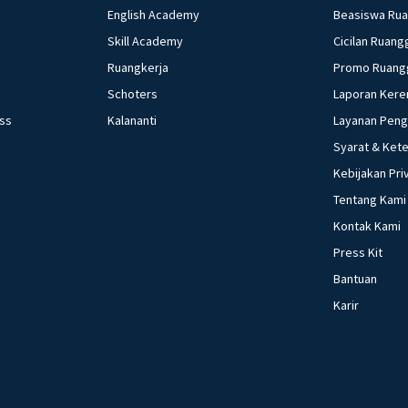
English Academy
Beasiswa Ru
Skill Academy
Cicilan Ruang
Ruangkerja
Promo Ruang
Schoters
Laporan Kere
ess
Kalananti
Layanan Pen
Syarat & Ket
Kebijakan Pri
Tentang Kami
Kontak Kami
Press Kit
Bantuan
Karir