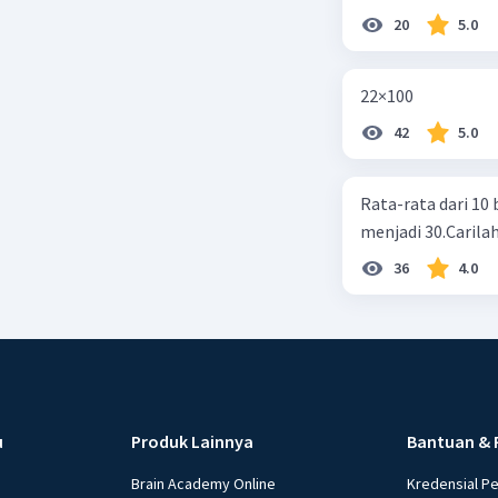
Beri R
20
5.0
22×100
42
5.0
Rata-rata dari 10 
menjadi 30.Carilah
36
4.0
u
Produk Lainnya
Bantuan & 
Brain Academy Online
Kredensial P