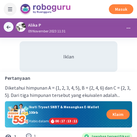
Masuk
Alika P
09 November 2023 11:31
Iklan
Pertanyaan
Diketahui himpunan A = {1, 2, 3, 4, 5}, B = {2, 4, 6} dan C = {2, 3,
5}. Dari tiga himpunan tersebut yang ekuivalen adalah...
Ikuti Tryout SNBT & Menangkan E-Wallet
100rb
Klaim
Habis dalam
00
:
17
:
13
:
10
1
1
Jawaban terverifikasi