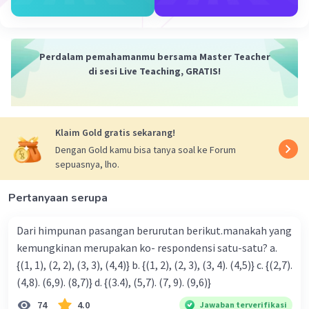
·
0.0
(
0
)
Balas
Beri Rating
Perdalam pemahamanmu bersama Master Teacher
di sesi Live Teaching, GRATIS!
Iklan
Klaim Gold gratis sekarang!
Dengan Gold kamu bisa tanya soal ke Forum
sepuasnya, lho.
Pertanyaan serupa
Dari himpunan pasangan berurutan berikut.manakah yang
kemungkinan merupakan ko- respondensi satu-satu? a.
{(1, 1), (2, 2), (3, 3), (4,4)} b. {(1, 2), (2, 3), (3, 4). (4,5)} c. {(2,7).
(4,8). (6,9). (8,7)} d. {(3.4), (5,7). (7, 9). (9,6)}
74
4.0
Jawaban terverifikasi