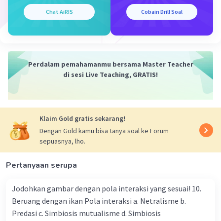
dia akan memiliki hemofilia.
Chat AiRIS
Cobain Drill Soal
Keturunan perempuan (50% kemungkinan):
Kromosom X dari ayah (XY)
Perdalam pemahamanmu bersama Master Teacher
Kromosom Xh dari ibu (XhXh) Keturunan
di sesi Live Teaching, GRATIS!
perempuan akan memiliki genotip XhX,
yang berarti dia akan menjadi pembawa
hemofilia, tetapi tidak akan menderita
hemofilia itu sendiri.
Klaim Gold gratis sekarang!
Dengan Gold kamu bisa tanya soal ke Forum
Jadi, dalam kasus ini, 50% kemungkinan anak
sepuasnya, lho.
laki-laki akan menderita hemofilia, dan 50%
kemungkinan anak perempuan akan menjadi
Pertanyaan serupa
pembawa hemofilia.
Jodohkan gambar dengan pola interaksi yang sesuai! 10.
Beruang dengan ikan Pola interaksi a. Netralisme b.
Predasi c. Simbiosis mutualisme d. Simbiosis