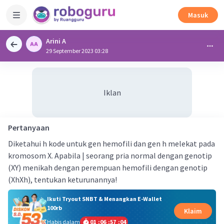
Masuk
Arini A
29 September 2023 03:28
Iklan
Pertanyaan
Diketahui h kode untuk gen hemofili dan gen h melekat pada
kromosom X. Apabila | seorang pria normal dengan genotip
(XY) menikah dengan perempuan hemofili dengan genotip
(XhXh), tentukan keturunannya!
Ikuti Tryout SNBT & Menangkan E-Wallet
100rb
Klaim
Habis dalam
01
:
06
:
57
:
04