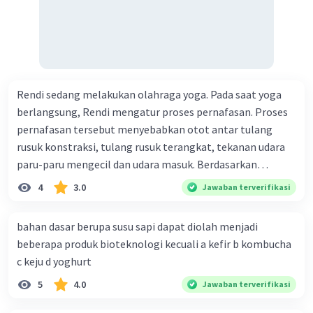
Rendi sedang melakukan olahraga yoga. Pada saat yoga
berlangsung, Rendi mengatur proses pernafasan. Proses
pernafasan tersebut menyebabkan otot antar tulang
rusuk konstraksi, tulang rusuk terangkat, tekanan udara
paru-paru mengecil dan udara masuk. Berdasarkan
informasi tersebut, dapat disimpulkan bahwa Rendi
4
3.0
Jawaban terverifikasi
sedang melakukan proses pernafasan....
bahan dasar berupa susu sapi dapat diolah menjadi
beberapa produk bioteknologi kecuali a kefir b kombucha
c keju d yoghurt
5
4.0
Jawaban terverifikasi