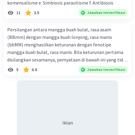
komensalisme e. Simbiosis parasitisme f. Antibiosis
·
5.0
(
1
)
Balas
Beri Rating
11
3.5
Jawaban terverifikasi
Persilangan antara mangga buah bulat, rasa asam
(BBmm) dengan mangga buah lonjong, rasa manis
(bbMM) menghasilkan keturunan dengan fenotipe
mangga buah bulat, rasa manis. Bila keturunan pertama
Iklan
disilangkan sesamanya, pemyataan di bawah ini yang tidak
benar mengenai keturunan yang dihasilkan dari
5
0.0
Jawaban terverifikasi
persilangan terse but adalah ... A. dihasilkan sembilan
mangga buah bulat, rasa mants B. dihasilkan tiga mangga
buah lonjong, rasa asam C. dihasi lkan tiga mangga buah
bulat, rasa manis D. dihasi lkan tiga mangga buah bulat,
rasa asam
Iklan