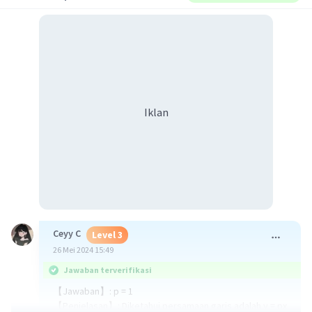
Iklan
Ceyy C
Level 3
26 Mei 2024 15:49
Jawaban terverifikasi
【Jawaban】: p = 1
【Penjelasan】: Diketahui persamaan garis adalah y = px