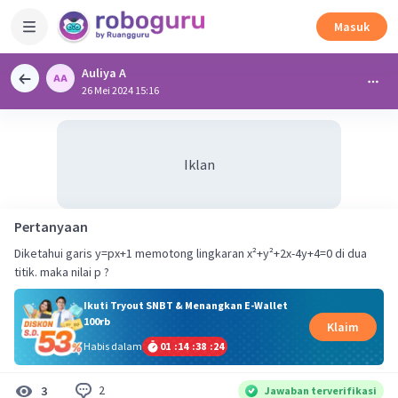
Masuk
Auliya A
26 Mei 2024 15:16
Iklan
Pertanyaan
Diketahui garis y=px+1 memotong lingkaran x²+y²+2x-4y+4=0 di dua
titik. maka nilai p ?
Ikuti Tryout SNBT & Menangkan E-Wallet
100rb
Klaim
Habis dalam
01
:
14
:
38
:
24
2
3
Jawaban terverifikasi