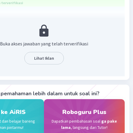
terverifikasi
 28
7 X 28 X 28 = 2.464 cm^2
Buka akses jawaban yang telah terverifikasi
·
5.0
(
1
)
Balas
ating
Lihat Iklan
Community
Level 72
2023 14:44
terverifikasi
pemahaman lebih dalam untuk soal ini?
2
ang tepat adalah
2.464 cm
Iklan
an :
 ke AiRIS
Roboguru Plus
gah = diameter lingkaran (d) = 56 cm
t dan belajar bareng
Dapatkan pembahasan soal
ga pake
 56/2 = 28 cm
man pintarmu!
lama
, langsung dari Tutor!