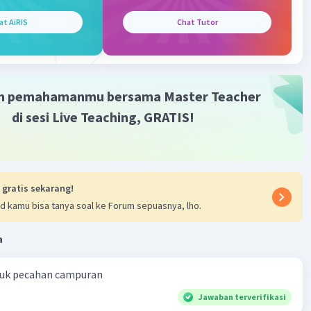
at AiRIS
Chat Tutor
28 x 28
2
cm
m pemahamanmu bersama Master Teacher
·
5.0
(
1
)
Balas
ating
di sesi Live Teaching, GRATIS!
 gratis sekarang!
d kamu bisa tanya soal ke Forum sepuasnya, lho.
a
ntuk pecahan campuran
Jawaban terverifikasi