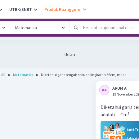
UTBK/SNBT
Produk Ruangguru
Iklan
SD
Matematika
Diketahui garis tengah sebuah lingkaran 56cm, maka...
ARUM A
19 November 202
Diketahui garis t
adalah..... Cm²
Ikuti T
Habis d