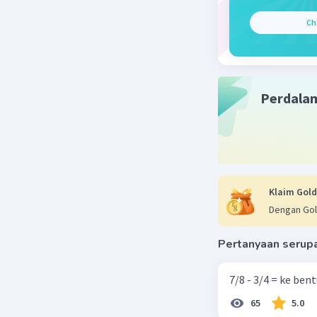
Ch
2
L = 𝞹 x r
= 22/7 x 
= 2.464 
Perdala
Beri R
Klaim Gold
Dengan Gol
Pertanyaan serup
7/8 - 3/4 = ke be
65
5.0