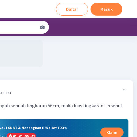
Daftar
Masuk
3 10:23
engah sebuah lingkaran 56cm, maka luas lingkaran tersebut
ryout SNBT & Menangkan E-Wallet 100rb
Klaim
alam
01
:
01
:
55
:
41