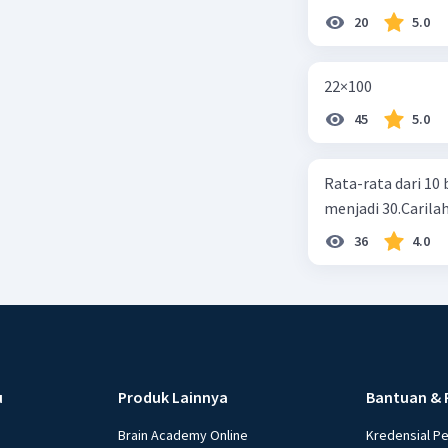
20
5.0
22×100
45
5.0
Rata-rata dari 10 
menjadi 30.Carilah
36
4.0
u
Produk Lainnya
Bantuan & 
Brain Academy Online
Kredensial P