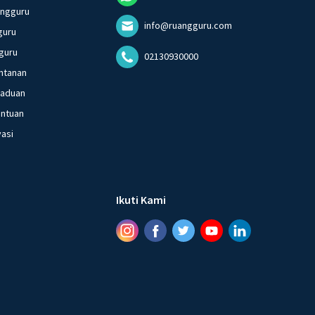
angguru
info@ruangguru.com
guru
guru
02130930000
ntanan
gaduan
entuan
vasi
Ikuti Kami