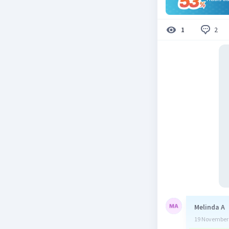
2
1
Melinda A
19 November 