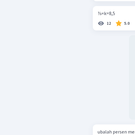
⅓×k=8,5
12
5.0
ubalah persen me