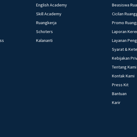
English Academy
Beasiswa Ru
Skill Academy
Cicilan Ruang
Ruangkerja
Promo Ruang
Schoters
Laporan Kere
ess
Kalananti
Layanan Pen
Syarat & Ket
Kebijakan Pri
Tentang Kami
Kontak Kami
Press Kit
Bantuan
Karir