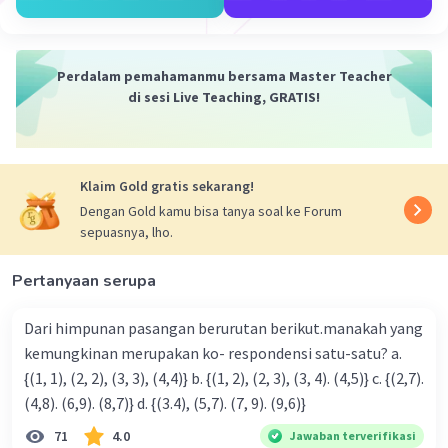
g // l
k memotong g
Ditanya
Perdalam pemahamanmu bersama Master Teacher
Apakah garis k juga memotong garis l? Jelaskan!
di sesi Live Teaching, GRATIS!
Penyelesaian
Garis k memotong garis g dan garis g sejajar dengan
garis l, sehingga garis k juga akan memotong garis l
Klaim Gold gratis sekarang!
Dengan Gold kamu bisa tanya soal ke Forum
Jadi, jawaban yang tepat adalah garis k juga memotong
sepuasnya, lho.
garis l karena garis k memotong garis g yang sejajar
dengan garis l
Pertanyaan serupa
·
0.0
(
0
)
Balas
Beri Rating
Dari himpunan pasangan berurutan berikut.manakah yang
kemungkinan merupakan ko- respondensi satu-satu? a.
{(1, 1), (2, 2), (3, 3), (4,4)} b. {(1, 2), (2, 3), (3, 4). (4,5)} c. {(2,7).
(4,8). (6,9). (8,7)} d. {(3.4), (5,7). (7, 9). (9,6)}
71
4.0
Jawaban terverifikasi