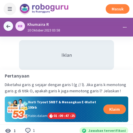
Masuk
Khumaira R
10 Oktober 2023 03:58
Iklan
Pertanyaan
Diketahui garis g sejajar dengan garis l (g // l). Jika garis k memotong
garis g di titik O, apakah garis k juga memotong garis l? Jelaskan !
Ikuti Tryout SNBT & Menangkan E-Wallet
100rb
Klaim
Habis dalam
01
:
09
:
47
:
25
1
1
Jawaban terverifikasi