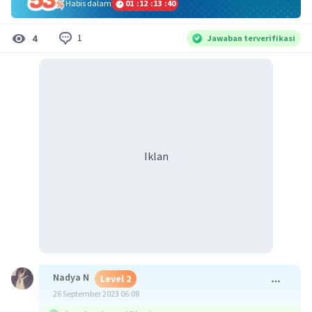
Habis dalam
01
:
12
:
13
:
40
1
4
Jawaban terverifikasi
Iklan
Nadya N
Level 2
26 September 2023 06:08