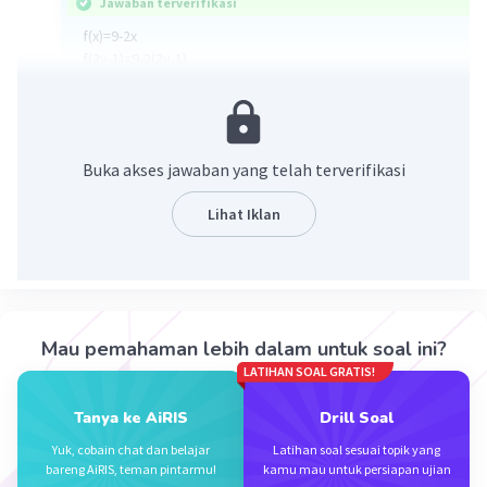
Jawaban terverifikasi
f(x)=9-2x
f(3y-1)=9-2(3y-1)
=9-6y+2
=9+2-6y
=11-6y
Buka akses jawaban yang telah terverifikasi
·
5.0
(
1
)
Balas
Beri Rating
Lihat Iklan
Mau pemahaman lebih dalam untuk soal ini?
Iklan
LATIHAN SOAL GRATIS!
Tanya ke AiRIS
Drill Soal
Yuk, cobain chat dan belajar
Latihan soal sesuai topik yang
bareng AiRIS, teman pintarmu!
kamu mau untuk persiapan ujian