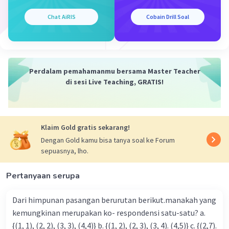
Chat AiRIS
Cobain Drill Soal
Perdalam pemahamanmu bersama Master Teacher
di sesi Live Teaching, GRATIS!
Klaim Gold gratis sekarang!
Dengan Gold kamu bisa tanya soal ke Forum
sepuasnya, lho.
Pertanyaan serupa
Dari himpunan pasangan berurutan berikut.manakah yang
kemungkinan merupakan ko- respondensi satu-satu? a.
{(1, 1), (2, 2), (3, 3), (4,4)} b. {(1, 2), (2, 3), (3, 4). (4,5)} c. {(2,7).