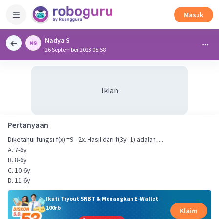
Masuk
Nadya S
26 September 2023 05:58
Iklan
Pertanyaan
Diketahui fungsi f(x) =9 - 2x. Hasil dari f(3y- 1) adalah ....
A. 7-6y
B. 8-6y
C. 10-6y
D. 11-6y
Ikuti Tryout SNBT & Menangkan E-Wallet
100rb
Klaim