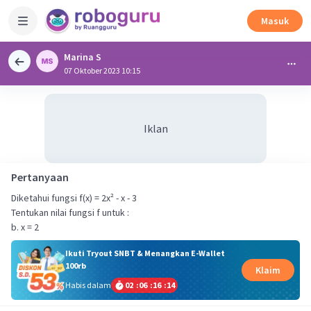
Masuk
Marina S
07 Oktober 2023 10:15
Iklan
Pertanyaan
Diketahui fungsi f(x) = 2x² - x - 3
Tentukan nilai fungsi f untuk :
b. x = 2
Ikuti Tryout SNBT & Menangkan E-Wallet
100rb
Klaim
Habis dalam
02
:
06
:
16
:
14