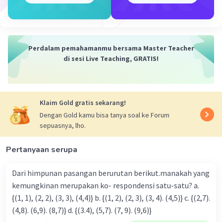
dengan fungsi g. Jadi, kita mendapatkan f(g(x)) = 4(g(x))
+ 1.
2. Selanjutnya, kita ganti g(x) dengan x^(2)−2x+3. Jadi,
kita mendapatkan f(g(x)) = 4(x^(2)−2x+3) + 1.
3. Kemudian, kita perlu menghitung ekspresi tersebut.
Perdalam pemahamanmu bersama Master Teacher
Jadi, kita mendapatkan f(g(x)) = 4x^(2) - 8x + 12 + 1.
di sesi Live Teaching, GRATIS!
4. Akhirnya, kita simpulkan ekspresi tersebut menjadi
f(g(x)) = 4x^(2) - 8x + 13.
Kesimpulan:
Klaim Gold gratis sekarang!
Jadi, nilai dari (f∘g)(x) adalah 4x^(2) - 8x + 13.
Dengan Gold kamu bisa tanya soal ke Forum
sepuasnya, lho.
·
5.0
(
1
)
Balas
Beri Rating
Pertanyaan serupa
Dari himpunan pasangan berurutan berikut.manakah yang
kemungkinan merupakan ko- respondensi satu-satu? a.
{(1, 1), (2, 2), (3, 3), (4,4)} b. {(1, 2), (2, 3), (3, 4). (4,5)} c. {(2,7).
(4,8). (6,9). (8,7)} d. {(3.4), (5,7). (7, 9). (9,6)}