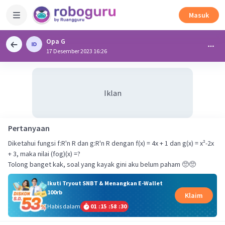
Masuk
Opa G
17 Desember 2023 16:26
Iklan
Pertanyaan
Diketahui fungsi f:R'n R dan g:R'n R dengan f(x) = 4x + 1 dan g(x) = x²-2x
+ 3, maka nilai (fog)(x) =?
Tolong banget kak, soal yang kayak gini aku belum paham 🥺🥺
Ikuti Tryout SNBT & Menangkan E-Wallet
100rb
Klaim
Habis dalam
01
:
15
:
58
:
30