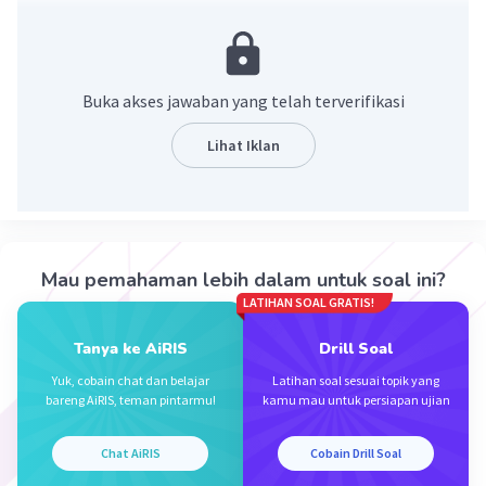
f(x) = x²-x-6
f(x) = 0, maka
x²-x-6 = 0
(x+2)(x-3) = 0
Buka akses jawaban yang telah terverifikasi
x = -2 atau x = 3.
Lihat Iklan
·
0.0
(
0
)
Balas
Beri Rating
Mau pemahaman lebih dalam untuk soal ini?
LATIHAN SOAL GRATIS!
Iklan
Tanya ke AiRIS
Drill Soal
Yuk, cobain chat dan belajar
Latihan soal sesuai topik yang
bareng AiRIS, teman pintarmu!
kamu mau untuk persiapan ujian
Chat AiRIS
Cobain Drill Soal