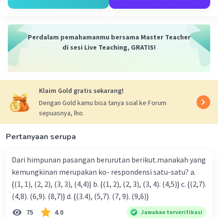
Perdalam pemahamanmu bersama Master Teacher
di sesi Live Teaching, GRATIS!
Klaim Gold gratis sekarang!
Dengan Gold kamu bisa tanya soal ke Forum
sepuasnya, lho.
Pertanyaan serupa
Dari himpunan pasangan berurutan berikut.manakah yang
kemungkinan merupakan ko- respondensi satu-satu? a.
{(1, 1), (2, 2), (3, 3), (4,4)} b. {(1, 2), (2, 3), (3, 4). (4,5)} c. {(2,7).
(4,8). (6,9). (8,7)} d. {(3.4), (5,7). (7, 9). (9,6)}
75
4.0
Jawaban terverifikasi