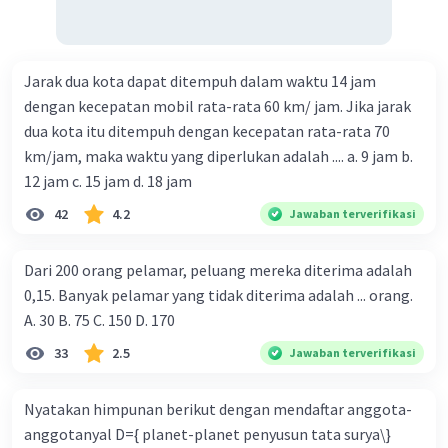
Jarak dua kota dapat ditempuh dalam waktu 14 jam
dengan kecepatan mobil rata-rata 60 km/ jam. Jika jarak
dua kota itu ditempuh dengan kecepatan rata-rata 70
km/jam, maka waktu yang diperlukan adalah .... a. 9 jam b.
12 jam c. 15 jam d. 18 jam
42
4.2
Jawaban terverifikasi
Dari 200 orang pelamar, peluang mereka diterima adalah
0,15. Banyak pelamar yang tidak diterima adalah ... orang.
A. 30 B. 75 C. 150 D. 170
33
2.5
Jawaban terverifikasi
Nyatakan himpunan berikut dengan mendaftar anggota-
anggotanyal D={ planet-planet penyusun tata surya\}