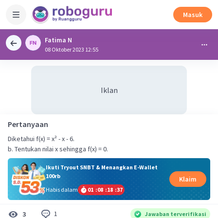
Masuk
Fatima N
08 Oktober 2023 12:55
Iklan
Pertanyaan
Diketahui f(x) = x² - x - 6.
b. Tentukan nilai x sehingga f(x) = 0.
Ikuti Tryout SNBT & Menangkan E-Wallet
100rb
Klaim
Habis dalam
01
:
08
:
18
:
37
1
3
Jawaban terverifikasi