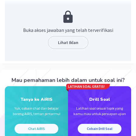
Buka akses jawaban yang telah terverifikasi
Lihat Iklan
·
5.0
(
1
)
Balas
Beri Rating
Mau pemahaman lebih dalam untuk soal ini?
LATIHAN SOAL GRATIS!
Tanya ke AiRIS
Drill Soal
Yuk, cobain chat dan belajar
Latihan soal sesuai topik yang
Iklan
bareng AiRIS, teman pintarmu!
kamu mau untuk persiapan ujian
Chat AiRIS
Cobain Drill Soal