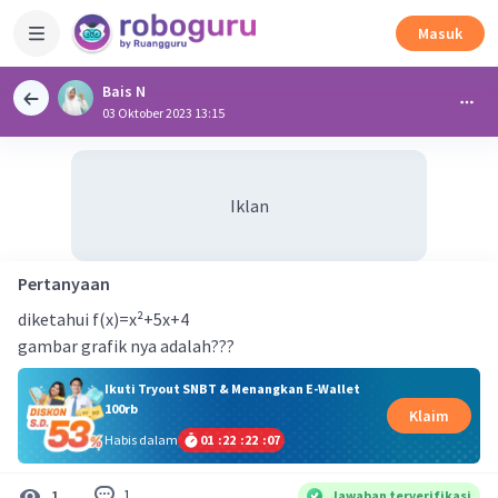
Masuk
Bais N
03 Oktober 2023 13:15
Iklan
Pertanyaan
diketahui f(x)=x²+5x+4
gambar grafik nya adalah???
Ikuti Tryout SNBT & Menangkan E-Wallet
100rb
Klaim
Habis dalam
01
:
22
:
22
:
07
1
1
Jawaban terverifikasi