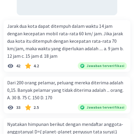
Jarak dua kota dapat ditempuh dalam waktu 14 jam
dengan kecepatan mobil rata-rata 60 km/ jam. Jika jarak
dua kota itu ditempuh dengan kecepatan rata-rata 70
km/jam, maka waktu yang diperlukan adalah .... a. 9 jam b.
12 jam c. 15 jam d. 18 jam
42
4.2
Jawaban terverifikasi
Dari 200 orang pelamar, peluang mereka diterima adalah
0,15. Banyak pelamar yang tidak diterima adalah ... orang.
A. 30 B. 75 C. 150 D. 170
33
2.5
Jawaban terverifikasi
Nyatakan himpunan berikut dengan mendaftar anggota-
anggotanyal D={ planet-planet penyusun tata surya\}