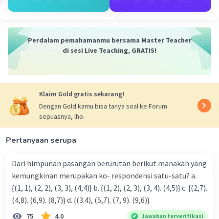
Perdalam pemahamanmu bersama Master Teacher
di sesi Live Teaching, GRATIS!
Klaim Gold gratis sekarang!
Dengan Gold kamu bisa tanya soal ke Forum
sepuasnya, lho.
Pertanyaan serupa
Dari himpunan pasangan berurutan berikut.manakah yang
kemungkinan merupakan ko- respondensi satu-satu? a.
{(1, 1), (2, 2), (3, 3), (4,4)} b. {(1, 2), (2, 3), (3, 4). (4,5)} c. {(2,7).
(4,8). (6,9). (8,7)} d. {(3.4), (5,7). (7, 9). (9,6)}
75
4.0
Jawaban terverifikasi