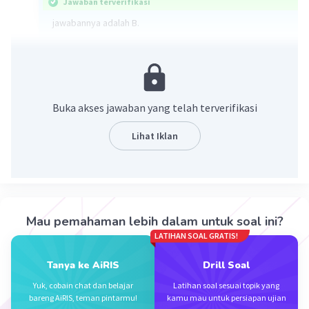
Jawaban terverifikasi
jawabannya adalah B.
diketahui f(x) = 3x
jika x = 3, maka
f(x)-f(x+1) = f(3) -f(3+1)
Buka akses jawaban yang telah terverifikasi
= f(3)-f(4)
= 3(3) - 3(4)
Lihat Iklan
= 9-12
= -3.
·
0.0
(
0
)
Balas
Beri Rating
Mau pemahaman lebih dalam untuk soal ini?
LATIHAN SOAL GRATIS!
Tanya ke AiRIS
Drill Soal
Yuk, cobain chat dan belajar
Latihan soal sesuai topik yang
bareng AiRIS, teman pintarmu!
kamu mau untuk persiapan ujian
Iklan