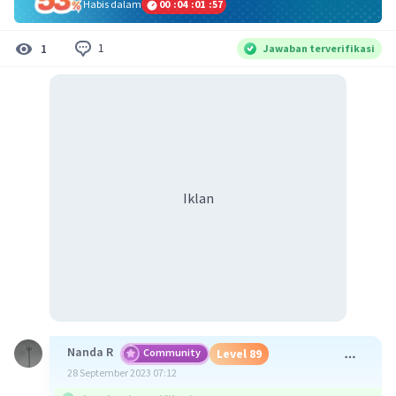
Habis dalam
00
:
04
:
01
:
57
1
1
Jawaban terverifikasi
Iklan
Nanda R
Community
Level 89
28 September 2023 07:12