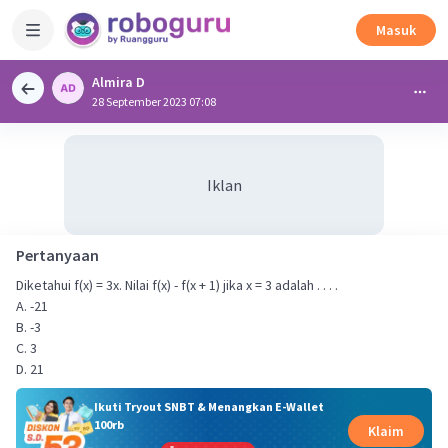
Masuk
Almira D
28 September 2023 07:08
Iklan
Pertanyaan
Diketahui f(x) = 3x. Nilai f(x) - f(x + 1) jika x = 3 adalah . . . .
A. -21
B. -3
C. 3
D. 21
Ikuti Tryout SNBT & Menangkan E-Wallet
100rb
Klaim