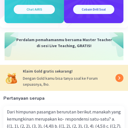
Chat AiRIS
Cobain Drill Soal
Perdalam pemahamanmu bersama Master Teacher
di sesi Live Teaching, GRATIS!
Klaim Gold gratis sekarang!
Dengan Gold kamu bisa tanya soal ke Forum
sepuasnya, lho.
Pertanyaan serupa
Dari himpunan pasangan berurutan berikut.manakah yang
kemungkinan merupakan ko- respondensi satu-satu? a.
{(1, 1), (2, 2), (3, 3), (4,4)} b. {(1, 2), (2, 3), (3, 4). (4,5)} c. {(2,7).