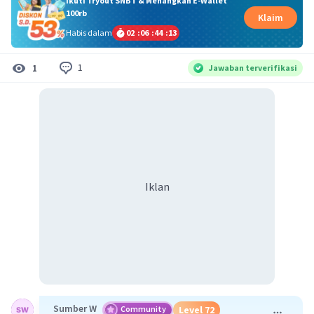
Ikuti Tryout SNBT & Menangkan E-Wallet
100rb
Klaim
Habis dalam
02
:
06
:
44
:
12
1
1
Jawaban terverifikasi
Iklan
Sumber W
Community
Level 72