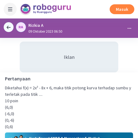
Masuk
Rizkia A
09 Oktober 2023 06:50
Iklan
Pertanyaan
Diketahui f(x) = 2x² - 8x + 6, maka titik potong kurva terhadap sumbu y
terletak pada titik ....
10 poin
(6,0)
(-6,0)
(0,-6)
(0,6)