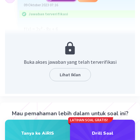
09 Oktober 2023 07:16
Jawaban terverifikasi
f(x) = 2x² - 8x + 6
Memotong sumbu y, x = 0
y = 2(0)² - 8(0) + 6
y = 6
Buka akses jawaban yang telah terverifikasi
Jadi kurva memotong sumbu y di
(0,6)
Lihat Iklan
·
0.0
(
0
)
Balas
Beri Rating
Mau pemahaman lebih dalam untuk soal ini?
LATIHAN SOAL GRATIS!
Tanya ke AiRIS
Drill Soal