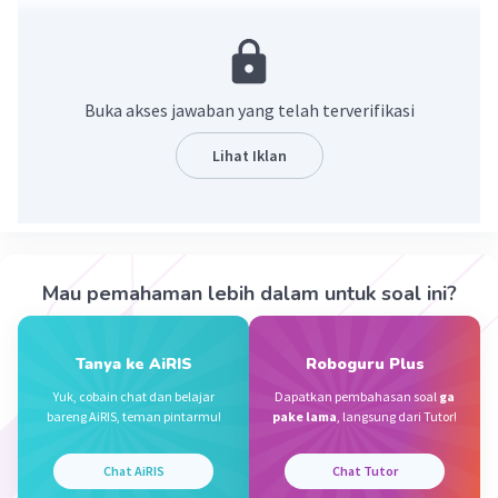
d = 20 cm
r = 10 cm
t = 25 cm
𝞹 = 3,14
Buka akses jawaban yang telah terverifikasi
Ditanya :
Lihat Iklan
Volume tabung (V)?
Penyelesaian :
2
V = 𝞹 x r
x t
2
= 3,14 x 10
x 25
Mau pemahaman lebih dalam untuk soal ini?
= 3,14 x 100 x 25
3
= 7.850 cm
Tanya ke AiRIS
Roboguru Plus
·
2.0
(
1
)
Balas
Beri Rating
Yuk, cobain chat dan belajar
Dapatkan pembahasan soal
ga
bareng AiRIS, teman pintarmu!
pake lama
, langsung dari Tutor!
Kevin L
Gold
Level 87
Chat AiRIS
Chat Tutor
04 Oktober 2023 12:18