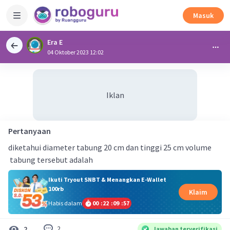
Masuk
Era E
04 Oktober 2023 12:02
Iklan
Pertanyaan
diketahui diameter tabung 20 cm dan tinggi 25 cm volume
tabung tersebut adalah
Ikuti Tryout SNBT & Menangkan E-Wallet
100rb
Klaim
Habis dalam
00
:
22
:
09
:
57
2
2
Jawaban terverifikasi