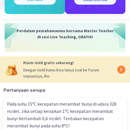
·
4.0
(
1
)
Balas
Beri Rating
Perdalam pemahamanmu bersama Master Teacher
di sesi Live Teaching, GRATIS!
Iklan
Klaim Gold gratis sekarang!
Dengan Gold kamu bisa tanya soal ke Forum
sepuasnya, lho.
Pertanyaan serupa
Pada suhu 15°C kecepatan merambat bunyi di udara 328
m/det. Jika setiap kenaikan 1°C kecepatan merambat
bunyi bertambah 0,6 m/det. Tentukan kecepatan
merambat bunyi pada suhu 8°C!