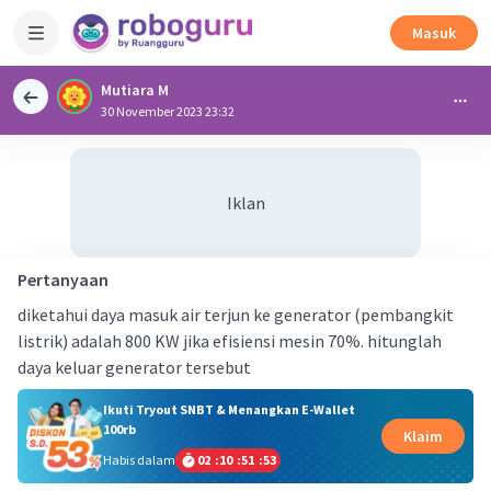
Masuk
Mutiara M
30 November 2023 23:32
Iklan
Pertanyaan
diketahui daya masuk air terjun ke generator (pembangkit
listrik) adalah 800 KW jika efisiensi mesin 70%. hitunglah
daya keluar generator tersebut
Ikuti Tryout SNBT & Menangkan E-Wallet
100rb
Klaim
Habis dalam
02
:
10
:
51
:
53