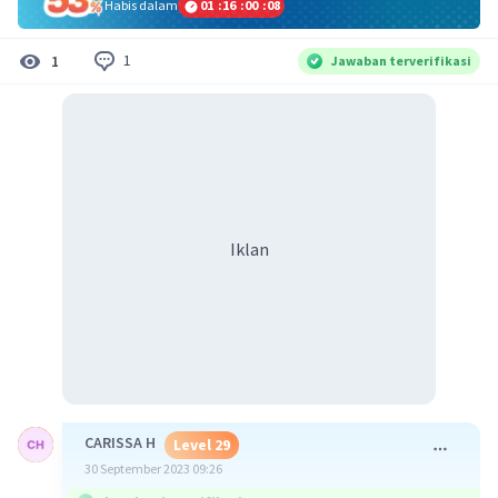
Habis dalam
01
:
16
:
00
:
07
1
1
Jawaban terverifikasi
Iklan
CARISSA H
Level 29
30 September 2023 09:26