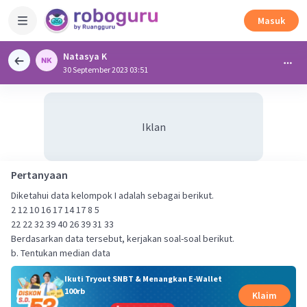
Masuk
Natasya K
30 September 2023 03:51
Iklan
Pertanyaan
Diketahui data kelompok I adalah sebagai berikut.
2 12 10 16 17 14 17 8 5
22 22 32 39 40 26 39 31 33
Berdasarkan data tersebut, kerjakan soal-soal berikut.
b. Tentukan median data
Ikuti Tryout SNBT & Menangkan E-Wallet
100rb
Klaim