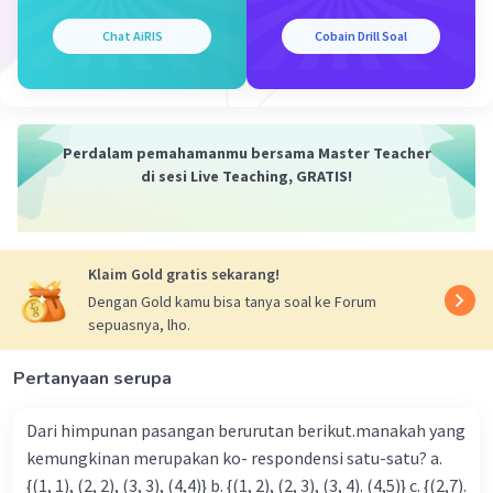
Chat AiRIS
Cobain Drill Soal
Perdalam pemahamanmu bersama Master Teacher
di sesi Live Teaching, GRATIS!
Klaim Gold gratis sekarang!
Dengan Gold kamu bisa tanya soal ke Forum
sepuasnya, lho.
Pertanyaan serupa
Dari himpunan pasangan berurutan berikut.manakah yang
kemungkinan merupakan ko- respondensi satu-satu? a.
{(1, 1), (2, 2), (3, 3), (4,4)} b. {(1, 2), (2, 3), (3, 4). (4,5)} c. {(2,7).