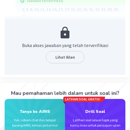
Jawaban terverifikasi
2, 5, 8, 10, 12, 14, 16, 17, 17, 22, 22, 26, 31, 32, 33, 39, 39,
40
Median: 17 + 22= 39 : 2= 19,5
·
0.0
(
0
)
Balas
Beri Rating
Buka akses jawaban yang telah terverifikasi
Lihat Iklan
Iklan
Mau pemahaman lebih dalam untuk soal ini?
LATIHAN SOAL GRATIS!
Tanya ke AiRIS
Drill Soal
Yuk, cobain chat dan belajar
Latihan soal sesuai topik yang
bareng AiRIS, teman pintarmu!
kamu mau untuk persiapan ujian