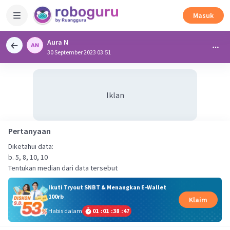
Masuk
Aura N
30 September 2023 03:51
Iklan
Pertanyaan
Diketahui data:
b. 5, 8, 10, 10
Tentukan median dari data tersebut
Ikuti Tryout SNBT & Menangkan E-Wallet
100rb
Klaim
Habis dalam
01
:
01
:
38
:
47