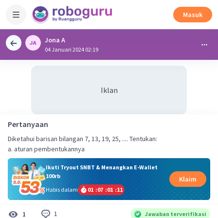
Masuk
Jona A
04 Januari 2024 02:19
Iklan
Pertanyaan
Diketahui barisan bilangan 7, 13, 19, 25, .... Tentukan:
a. aturan pembentukannya
Ikuti Tryout SNBT & Menangkan E-Wallet
100rb
Klaim
Habis dalam
01
:
07
:
01
:
11
1
1
Jawaban terverifikasi