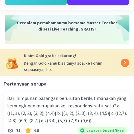
adalah Un = 7 + 6(n - 1). Semoga penjelasan ini membantu
kamu 🙂.
·
0.0
(
0
)
Balas
Beri Rating
Perdalam pemahamanmu bersama Master Teacher
di sesi Live Teaching, GRATIS!
Klaim Gold gratis sekarang!
Dengan Gold kamu bisa tanya soal ke Forum
sepuasnya, lho.
Iklan
Pertanyaan serupa
Dari himpunan pasangan berurutan berikut.manakah yang
kemungkinan merupakan ko- respondensi satu-satu? a.
{(1, 1), (2, 2), (3, 3), (4,4)} b. {(1, 2), (2, 3), (3, 4). (4,5)} c. {(2,7).
(4,8). (6,9). (8,7)} d. {(3.4), (5,7). (7, 9). (9,6)}
71
4.0
Jawaban terverifikasi