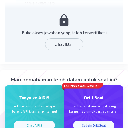
= 256 (1-1/256) / 1/2
= 255 / 1/2
= 510
·
0.0
(
0
)
Balas
Beri Rating
Buka akses jawaban yang telah terverifikasi
Lihat Iklan
Iklan
Mau pemahaman lebih dalam untuk soal ini?
LATIHAN SOAL GRATIS!
Tanya ke AiRIS
Drill Soal
Yuk, cobain chat dan belajar
Latihan soal sesuai topik yang
bareng AiRIS, teman pintarmu!
kamu mau untuk persiapan ujian
Chat AiRIS
Cobain Drill Soal