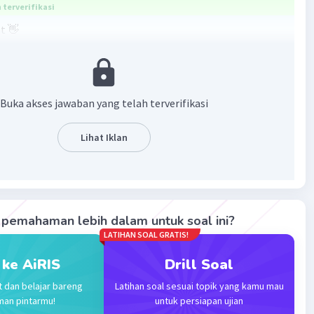
terverifikasi
t 👋
: barisan bilangan 2, 6, 18, 54,
dua suku berikutnya
1
Buka akses jawaban yang telah terverifikasi
n ratio karena merupakan deret geometri, kita harus
atio nya terlebih dahulu
Lihat Iklan
-1
¹
pemahaman lebih dalam untuk soal ini?
LATIHAN SOAL GRATIS!
 ke AiRIS
Drill Soal
2
g dua suku berikutnya:
t dan belajar bareng
Latihan soal sesuai topik yang kamu mau
berikutnya yaitu U5 dan U6
man pintarmu!
untuk persiapan ujian