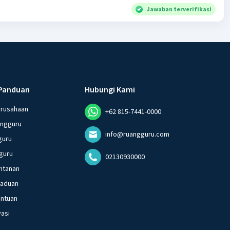
Jawaban terverifikasi
Panduan
Hubungi Kami
erusahaan
+62 815-7441-0000
angguru
info@ruangguru.com
guru
guru
02130930000
ntanan
gaduan
entuan
vasi