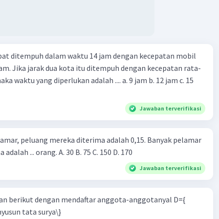
apat ditempuh dalam waktu 14 jam dengan kecepatan mobil
jam. Jika jarak dua kota itu ditempuh dengan kecepatan rata-
 yang diperlukan adalah .... a. 9 jam b. 12 jam c. 15
Jawaban terverifikasi
lamar, peluang mereka diterima adalah 0,15. Banyak pelamar
 adalah ... orang. A. 30 B. 75 C. 150 D. 170
Jawaban terverifikasi
n berikut dengan mendaftar anggota-anggotanyal D={
yusun tata surya\}