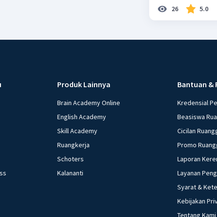
26
5.0
u
Produk Lainnya
Bantuan & 
Brain Academy Online
Kredensial P
English Academy
Beasiswa Ru
Skill Academy
Cicilan Ruang
Ruangkerja
Promo Ruang
Schoters
Laporan Kere
ess
Kalananti
Layanan Pen
Syarat & Ket
Kebijakan Pri
Tentang Kami