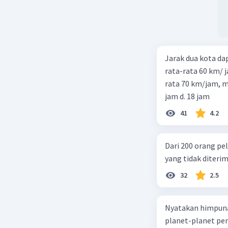
Jarak dua kota d
rata-rata 60 km/ 
rata 70 km/jam, maka waktu
jam d. 18 jam
41
4.2
Dari 200 orang pe
yang tidak diterima
32
2.5
Nyatakan himpuna
planet-planet pen