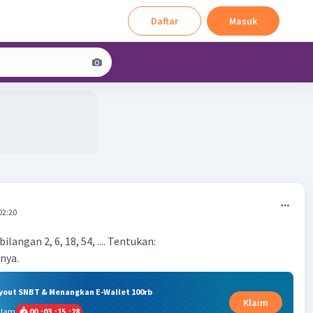
Daftar
Masuk
02:20
ilangan 2, 6, 18, 54, .... Tentukan:
tnya.
ryout SNBT & Menangkan E-Wallet 100rb
Klaim
alam
00
:
03
:
15
:
27