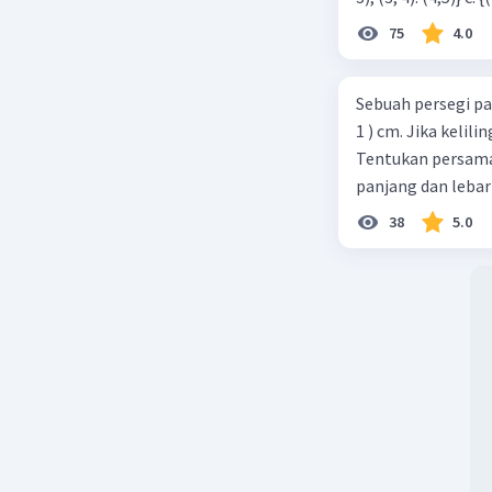
membagi s
75
4.0
r = 6 / 2 = 
2. Setela
dengan me
Sebuah persegi pa
adalah 54 
1 ) cm. Jika kelil
Tentukan persamaa
Kesimpul
panjang dan lebar
Dua suku b
38
5.0
Semoga p
Beri R