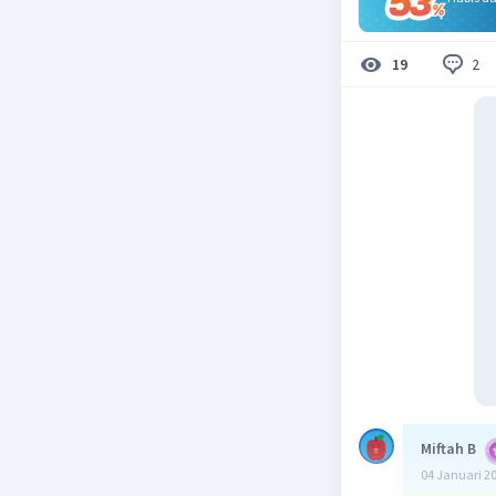
2
19
Miftah B
04 Januari 2