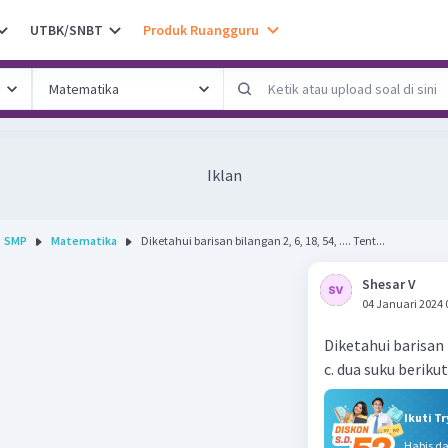
UTBK/SNBT
Produk Ruangguru
Iklan
SMP
Matematika
Diketahui barisan bilangan 2, 6, 18, 54, .... Tent...
Shesar V
04 Januari 2024 
Diketahui barisan b
c. dua suku beriku
Ikuti T
Habis d