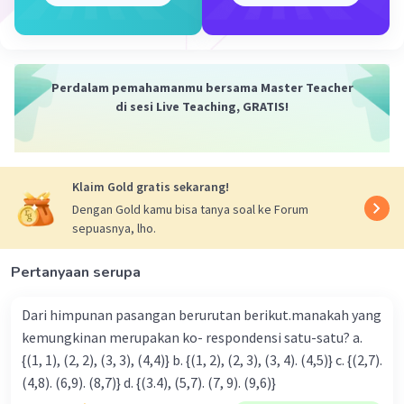
Kesimpulan:
Jadi, nilai dari (a+b)x adalah ab + b² dan a/b + 1. Semoga
penjelasan ini membantu kamu 🙂
Perdalam pemahamanmu bersama Master Teacher
·
0.0
(
0
)
Balas
Beri Rating
di sesi Live Teaching, GRATIS!
Klaim Gold gratis sekarang!
Dengan Gold kamu bisa tanya soal ke Forum
sepuasnya, lho.
Iklan
Pertanyaan serupa
Dari himpunan pasangan berurutan berikut.manakah yang
kemungkinan merupakan ko- respondensi satu-satu? a.
{(1, 1), (2, 2), (3, 3), (4,4)} b. {(1, 2), (2, 3), (3, 4). (4,5)} c. {(2,7).
(4,8). (6,9). (8,7)} d. {(3.4), (5,7). (7, 9). (9,6)}