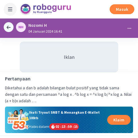
Masuk
Nozomi H
04 Januari 2024 16:41
Iklan
Pertanyaan
Diketahui a dan b adalah bilangan bulat positif yang tidak sama
dengan satu dan persamaan ^a log x . ^b log x = ^x log b/^x log a. Nilai
(a + b)x adalah .. ..
Ikuti Tryout SNBT & Menangkan E-Wallet
100rb
Klaim
Habis dalam
02
:
13
:
59
:
15