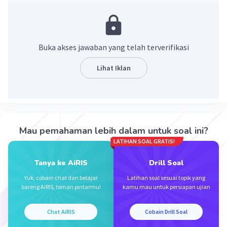
Pembahasan :
625 x 25 = 5m
15625 = 5m
Buka akses jawaban yang telah terverifikasi
m = 15625/5
m = 3125
Lihat Iklan
Nilai m - 1 = 3125 - 1 = 3124
·
0.0
(
0
)
Balas
Beri Rating
Mau pemahaman lebih dalam untuk soal ini?
LATIHAN SOAL GRATIS!
Tanya ke AiRIS
Drill Soal
Yuk, cobain chat dan belajar
Latihan soal sesuai topik yang
bareng AiRIS, teman pintarmu!
kamu mau untuk persiapan ujian
Iklan
Chat AiRIS
Cobain Drill Soal