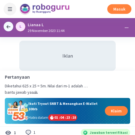
Masuk
Lianaa L
29 November 2023 11:44
Iklan
Pertanyaan
Diketahui 625 x 25 = 5m. Nilai dari m-1 adalah …
bantu jawab yaa🙏
Ikuti Tryout SNBT & Menangkan E-Wallet
100rb
Klaim
Habis dalam
01
:
04
:
23
:
17
1
1
Jawaban terverifikasi