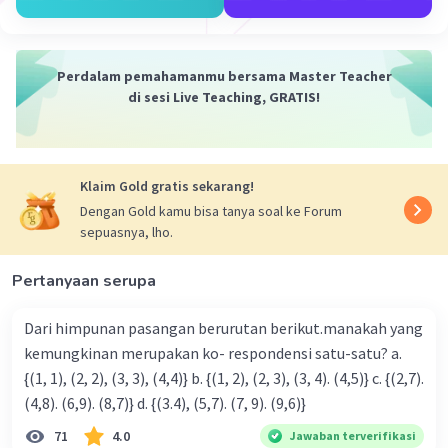
Perdalam pemahamanmu bersama Master Teacher
di sesi Live Teaching, GRATIS!
Klaim Gold gratis sekarang!
Dengan Gold kamu bisa tanya soal ke Forum
sepuasnya, lho.
Pertanyaan serupa
Dari himpunan pasangan berurutan berikut.manakah yang
kemungkinan merupakan ko- respondensi satu-satu? a.
{(1, 1), (2, 2), (3, 3), (4,4)} b. {(1, 2), (2, 3), (3, 4). (4,5)} c. {(2,7).
(4,8). (6,9). (8,7)} d. {(3.4), (5,7). (7, 9). (9,6)}
71
4.0
Jawaban terverifikasi