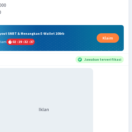
.000
0
ryout SNBT & Menangkan E-Wallet 100rb
Klaim
alam
02
:
19
:
32
:
37
Jawaban terverifikasi
Iklan