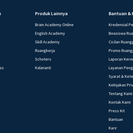
Menurunkan G, me
menambah Tr, dan
u
Produk Lainnya
Bantuan & 
menurunkan Tx e. 
yang dilakukan ke
Brain Academy Online
Kredensial P
kebijakan moneter 
English Academy
Beasiswa Ru
Menetapkan harga 
Skill Academy
Cicilan Ruang
minimum (reserved
Ruangkerja
Promo Ruang
Mengatur tingkat bu
Schoters
Laporan Kere
beberapa pernyataan
ess
Kalananti
Layanan Pen
Menaikkan suku bun
Syarat & Ket
harga. Yang termasuk
d. 3) dan 5) e. 4) dan 5) Investasi bank lesu, daya beli melemah a
Kebijakan Pri
kepada apresiasi 
Tentang Kami
moneter yang pali
Kontak Kami
bunga bank b. Mem
Press Kit
masyarakat d. Me
Bantuan
Akibat yang ditimb
Karir
kebijakan moneter