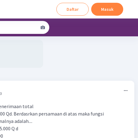
Daftar
Masuk
33
enerimaan total
.000 Qd. Berdasrkan persamaan di atas maka fungsi
alnya adalah....
 5.000 Q d
00