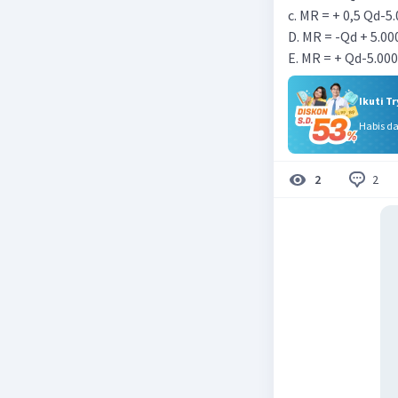
c. MR = + 0,5 Qd-5
D. MR = -Qd + 5.00
E. MR = + Qd-5.000
Ikuti T
Habis d
2
2