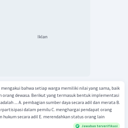
an
nerimaan marginal adalah alat yang penting bagi
an untuk menentukan tingkat output yang
alkan keuntungan. Dengan mengetahui fungsi
an marginalnya, perusahaan dapat menentukan berapa
Iklan
rang yang harus diproduksi dan dijual untuk mendapatkan
·
0.0
(
0
)
Balas
ating
Community
Level 89
12:02
mengakui bahwa setiap warga memiliki nilai yang sama, baik
 orang dewasa. Berikut yang termasuk bentuk implementasi
dapatkan fungsi penerimaan marjinal (MR), kita perlu
 turunan pertama dari fungsi penerimaan total (TR)
dalah .... A. pembagian sumber daya secara adil dan merata B.
kuantitas (Qd).
Iklan
rpartisipasi dalam pemilu C. menghargai pendapat orang
n hukum secara adil E. merendahkan status orang lain
 fungsi penerimaan total:
Jawaban terverifikasi