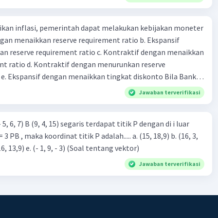
52 + 5.000.000 Qd \]
pertama terhadap Qd akan memberikan fungsi penerimaan
kan inflasi, pemerintah dapat melakukan kebijakan moneter
(MR):
dengan menaikkan reserve requirement ratio b. Ekspansif
n reserve requirement ratio c. Kontraktif dengan menaikkan
rac{d(TR)}{d(Qd)} \]
nt ratio d. Kontraktif dengan menurunkan reserve
. Ekspansif dengan menaikkan tingkat diskonto Bila Bank
angkahnya adalah sebagai berikut:
n kebijakan moneter ekspansif, ceteris paribus maka .... a.
Jawaban terverifikasi
asi di mana bentuk kurva jumlah uang beredar (penawaran
an fungsi penerimaan total (TR) terhadap Qd:
iri bawah ke kanan atas b. Menimbulkan deflasi di mana bentuk
(TR)}{d(Qd)} = 5.000.000 \]
 5, 6, 7) B (9, 4, 15) segaris terdapat titik P dengan di i luar
 beredar (penawaran uang) naik dari kiri bawah ke kanan atas
aka koordinat titik P adalah..... a. (15, 18,9) b. (16, 3,
meningkat di mana bentuk kurva jumlah uang beredar
fungsi penerimaan marjinal (MR) adalah:
9) c. (15, -3,9) d. (-16, 13,9) e. (- 1, 9, - 3) (Soal tentang vektor)
aik dari kiri bawah ke kanan atas d. Tingkat bunga turun di
000.000 \]
 jumlah uang beredar (penawaran uang) naik dari kiri bawah
Jawaban terverifikasi
Tingkat bunga turun di mana bentuk kurva jumlah uang
abannya adalah B. MR = + Qd + 5.000
bijakan fiskal kontraktif dilakukan
a. Menurunkan pengeluaran pemerintah (G), menambah
·
0.0
(
0
)
Balas
ating
fer (Tr) dan meningkatkan pemungutan pajak (Tx) b.