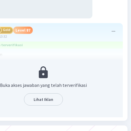
Gold
Level 87
13:32
terverifikasi
an
nerimaan total (TR) adalah fungsi yang menunjukkan total
n yang diterima perusahaan dari penjualan sejumlah
rtentu. Fungsi penerimaan total biasanya dirumuskan
erikut:
Buka akses jawaban yang telah terverifikasi
Q
Lihat Iklan
ah total pendapatan
h harga per unit barang
h jumlah barang yang terjual