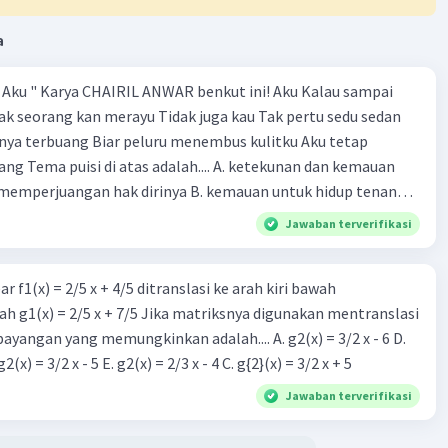
- 2Q
a
ah penerimaan marginal dalam rupiah
" Aku " Karya CHAIRIL ANWAR benkut ini! Aku Kalau sampai
 jumlah roti yang terjual dalam unit
k seorang kan merayu Tidak juga kau Tak pertu sedu sedan
n fungsi penerimaan marginal
nya terbuang Biar peluru menembus kulitku Aku tetap
enerimaan marginal dapat digunakan untuk menentukan
g Tema puisi di atas adalah.... A. ketekunan dan kemauan
output yang memaksimalkan keuntungan perusahaan.
memperjuangan hak dirinya B. kemauan untuk hidup tenang
maksimalkan keuntungan, perusahaan harus memproduksi
gigihan sesorang dalam mendapatkan cinta sejati D.
Jawaban terverifikasi
al pada tingkat output di mana MR = MC.
dak mau diganggu oleh siapapun E. kepasrahan kepada
 biaya marginal, yaitu biaya yang dikeluarkan perusahaan
ng terjadi
produksi satu unit barang tambahan.
r f1(x) = 2/5 x + 4/5 ditranslasi ke arah kiri bawah
h g1(x) = 2/5 x + 7/5 Jika matriksnya digunakan mentranslasi
an persamaan fungsi penerimaan total perusahaan A,
 bayangan yang memungkinkan adalah.... A. g2(x) = 3/2 x - 6 D.
nerimaan marginalnya adalah B. MR = Qd + 5.000.
g2(x) = 2/3 x - 5 B. g2(x) = 3/2 x - 5 E. g2(x) = 2/3 x - 4 C. g{2}(x) = 3/2 x + 5
apat dibuktikan dengan menghitung turunan pertama dari
nerimaan total:
Jawaban terverifikasi
100 - 2Q = Qd + 5.000