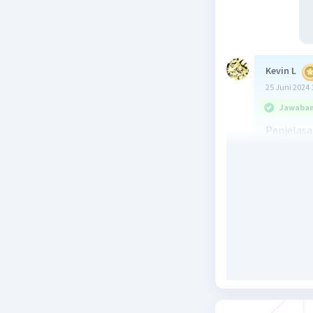
Kevin L
25 Juni 2024 
Jawaban 
Penjelas
Fungsi pe
pendapata
barang te
sebagai b
TR = P * 
di mana:
* TR adal
* P adala
* Q adala