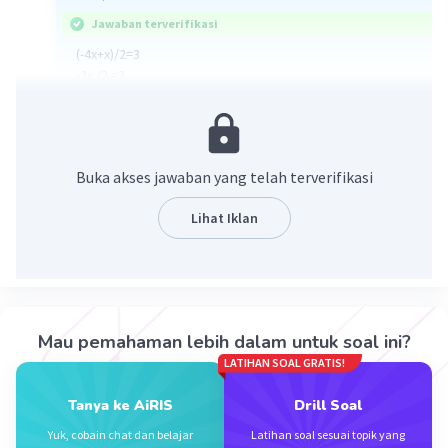
Jawaban terverifikasi
(-4x+x)/2=3
-3x /2 =3
-3x= 6
x = -2
·
0.0
(
0
)
Balas
Beri Rating
Buka akses jawaban yang telah terverifikasi
Lihat Iklan
Iklan
Mau pemahaman lebih dalam untuk soal ini?
LATIHAN SOAL GRATIS!
Tanya ke AiRIS
Drill Soal
Yuk, cobain chat dan belajar
Latihan soal sesuai topik yang