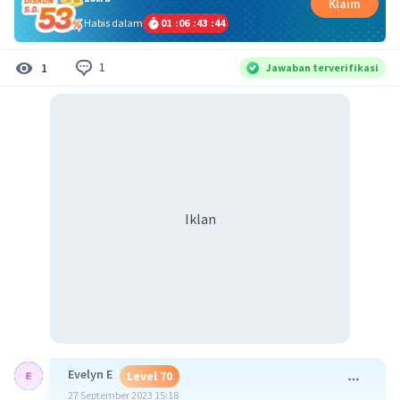
Klaim
Habis dalam
01
:
06
:
43
:
44
1
1
Jawaban terverifikasi
Iklan
Evelyn E
Level 70
27 September 2023 15:18