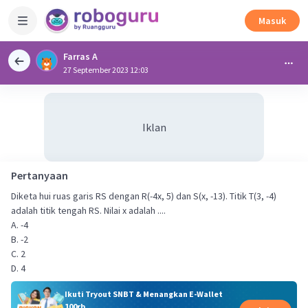
Masuk
Farras A
27 September 2023 12:03
Iklan
Pertanyaan
Diketa hui ruas garis RS dengan R(-4x, 5) dan S(x, -13). Titik T(3, -4)
adalah titik tengah RS. Nilai x adalah ....
A. -4
B. -2
C. 2
D. 4
Ikuti Tryout SNBT & Menangkan E-Wallet
100rb