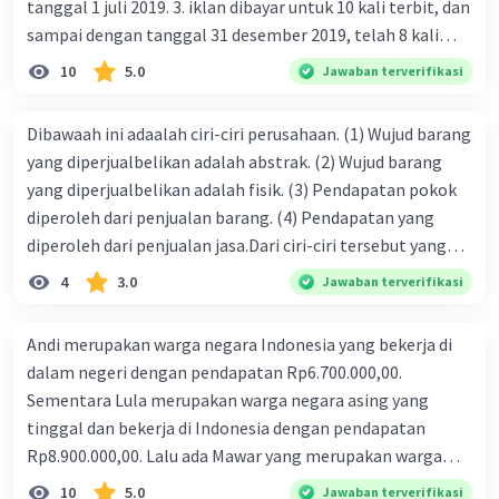
tanggal 1 juli 2019. 3. iklan dibayar untuk 10 kali terbit, dan
sampai dengan tanggal 31 desember 2019, telah 8 kali
terbit. 4. gaji terutang untuk periode berjalan sebesar
10
5.0
Jawaban terverifikasi
Rp800.000,00 dari data di atas, pencatatan jurnal pembalik
yang benar adalah ....
Dibawaah ini adaalah ciri-ciri perusahaan. (1) Wujud barang
yang diperjualbelikan adalah abstrak. (2) Wujud barang
yang diperjualbelikan adalah fisik. (3) Pendapatan pokok
diperoleh dari penjualan barang. (4) Pendapatan yang
diperoleh dari penjualan jasa.Dari ciri-ciri tersebut yang
merupakan ciri dari perusahaan dagang ditunjukan pada
4
3.0
Jawaban terverifikasi
nomor…. a. 1 dan 3 b. 3 dan 4 c. 2 dan 3 d. 1 dan 2 e. 2 dan 4
Andi merupakan warga negara Indonesia yang bekerja di
dalam negeri dengan pendapatan Rp6.700.000,00.
Sementara Lula merupakan warga negara asing yang
tinggal dan bekerja di Indonesia dengan pendapatan
Rp8.900.000,00. Lalu ada Mawar yang merupakan warga
negara Indonesia yang tinggal dan bekerja di luar negeri
10
5.0
Jawaban terverifikasi