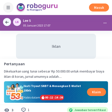
Masuk
Lee S
05 Januari 2023 17:07
Iklan
Pertanyaan
Dikeluarkan uang tunai sebesar Rp 50.000.00 untuk membayar biaya
iklan di koran, jurnal umumnya adalah....
Ikuti Tryout SNBT & Menangkan E-Wallet
100rb
Klaim
Habis dalam
00
:
12
:
14
:
38
1
3
Jawaban terverifikasi