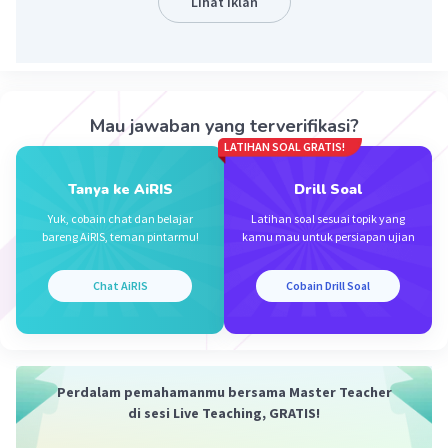
Lihat Iklan
Iklan
Mau jawaban yang terverifikasi?
LATIHAN SOAL GRATIS!
Tanya ke AiRIS
Drill Soal
Yuk, cobain chat dan belajar
Latihan soal sesuai topik yang
bareng AiRIS, teman pintarmu!
kamu mau untuk persiapan ujian
Chat AiRIS
Cobain Drill Soal
Perdalam pemahamanmu bersama Master Teacher
di sesi Live Teaching, GRATIS!