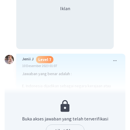
Iklan
Jenii J
Level 7
10 Desember 2023 01:07
Jawaban yang benar adalah :
E. Indonesia dijadikan sebagai negara kerajaan atau
republik.
·
0.0
(
0
)
Balas
Beri Rating
Buka akses jawaban yang telah terverifikasi