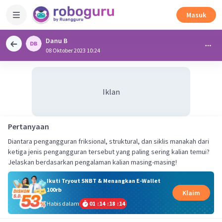
Masuk
Danu B
08 Oktober 2023 10:24
Iklan
Pertanyaan
Diantara pengangguran friksional, struktural, dan siklis manakah dari
ketiga jenis pengangguran tersebut yang paling sering kalian temui?
Jelaskan berdasarkan pengalaman kalian masing-masing!
Ikuti Tryout SNBT & Menangkan E-Wallet
100rb
Klaim
Habis dalam
01
:
14
:
18
:
14