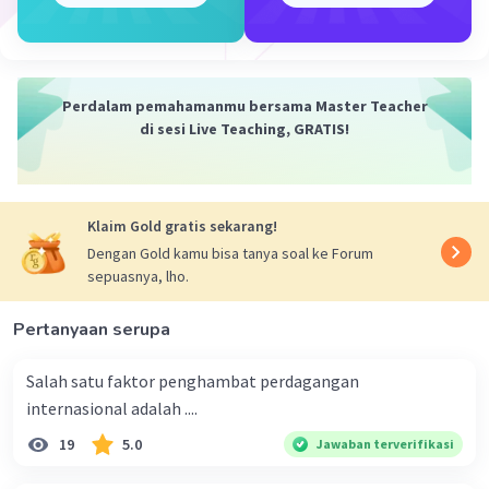
Jadi jawaban untuk soal tersebut adalah
pengangguran siklis.
Perdalam pemahamanmu bersama Master Teacher
·
0.0
(
0
)
Balas
Beri Rating
di sesi Live Teaching, GRATIS!
Klaim Gold gratis sekarang!
Dengan Gold kamu bisa tanya soal ke Forum
sepuasnya, lho.
Iklan
Pertanyaan serupa
Salah satu faktor penghambat perdagangan
internasional adalah ....
19
5.0
Jawaban terverifikasi