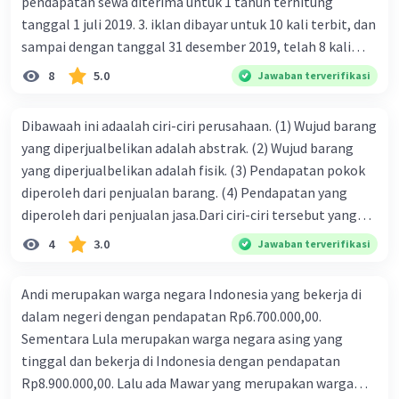
pendapatan sewa diterima untuk 1 tahun terhitung
tanggal 1 juli 2019. 3. iklan dibayar untuk 10 kali terbit, dan
sampai dengan tanggal 31 desember 2019, telah 8 kali
terbit. 4. gaji terutang untuk periode berjalan sebesar
8
5.0
Jawaban terverifikasi
Rp800.000,00 dari data di atas, pencatatan jurnal pembalik
yang benar adalah ....
Dibawaah ini adaalah ciri-ciri perusahaan. (1) Wujud barang
yang diperjualbelikan adalah abstrak. (2) Wujud barang
yang diperjualbelikan adalah fisik. (3) Pendapatan pokok
diperoleh dari penjualan barang. (4) Pendapatan yang
diperoleh dari penjualan jasa.Dari ciri-ciri tersebut yang
merupakan ciri dari perusahaan dagang ditunjukan pada
4
3.0
Jawaban terverifikasi
nomor…. a. 1 dan 3 b. 3 dan 4 c. 2 dan 3 d. 1 dan 2 e. 2 dan 4
Andi merupakan warga negara Indonesia yang bekerja di
dalam negeri dengan pendapatan Rp6.700.000,00.
Sementara Lula merupakan warga negara asing yang
tinggal dan bekerja di Indonesia dengan pendapatan
Rp8.900.000,00. Lalu ada Mawar yang merupakan warga