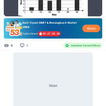
Ikuti Tryout SNBT & Menangkan E-Wallet
100rb
Klaim
Habis dalam
02
:
17
:
32
:
14
2
6
Jawaban terverifikasi
Iklan