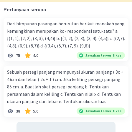
Pertanyaan serupa
Dari himpunan pasangan berurutan berikut.manakah yang
kemungkinan merupakan ko- respondensi satu-satu? a.
{(1, 1), (2, 2), (3, 3), (4,4)} b. {(1, 2), (2, 3), (3, 4). (4,5)} c. {(2,7).
(4,8). (6,9). (8,7)} d. {(3.4), (5,7). (7, 9). (9,6)}
75
4.0
Jawaban terverifikasi
Sebuah persegi panjang mempunyai ukuran panjang ( 3x +
4)cm dan lebar ( 2x + 1 ) cm. Jika keliling persegi panjang
85 cm. a. Buatlah sket persegi panjang b. Tentukan
persamaan dalam keliling c. Tentukan nilai x d. Tentukan
ukuran panjang dan lebar e. Tentukan ukuran luas
38
5.0
Jawaban terverifikasi