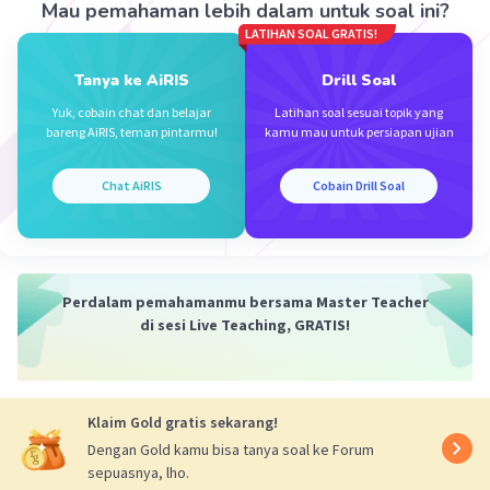
Mau pemahaman lebih dalam untuk soal ini?
·
0.0
(
0
)
Balas
Beri Rating
LATIHAN SOAL GRATIS!
Tanya ke AiRIS
Drill Soal
Vincent M
Community
Level 73
Yuk, cobain chat dan belajar
Latihan soal sesuai topik yang
26 September 2023 11:20
bareng AiRIS, teman pintarmu!
kamu mau untuk persiapan ujian
Jawaban terverifikasi
(40 × 1) + (50 x 4) + (60 x 3) + (70 x 7) + (80 × x) + (90 × 4) =
Chat AiRIS
Cobain Drill Soal
70 × (19 + x)
Iklan
40+ 200+ 180 + 490 + 80x + 360 = 1.330+ 70x
4 + 20 + 18 + 49 + 8x + 36 = 133 + 7x
127 +8x = 133 + 7x
8x - 7x = 133 – 127
Perdalam pemahamanmu bersama Master Teacher
x = 6
di sesi Live Teaching, GRATIS!
·
0.0
(
0
)
Balas
Beri Rating
Klaim Gold gratis sekarang!
Dengan Gold kamu bisa tanya soal ke Forum
sepuasnya, lho.