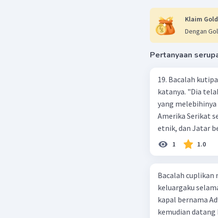
Klaim Gold
Dengan Gol
Pertanyaan serup
19. Bacalah kutip
katanya. "Dia tel
yang melebihinya 
Amerika Serikat s
etnik, dan Jatar belakang regional." 
sebagian budaya I
1
1.0
tersebut adalah .
komputer. B. Seor
Bacalah cuplikan novel berikut. Tersesat di 
barunya. C. Peran
keluargaku selama 
suatu kantor. D. Pe
kapal bernama Adventure Kami berada di laut selam
belakang regional
kemudian datang h
berkenalan dengan