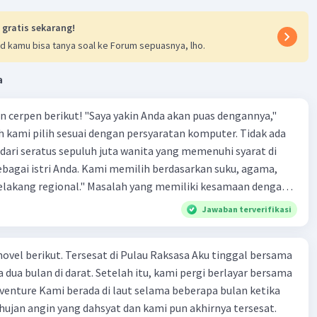
 gratis sekarang!
d kamu bisa tanya soal ke Forum sepuasnya, lho.
a
an cerpen berikut! "Saya yakin Anda akan puas dengannya,"
ah kami pilih sesuai dengan persyaratan komputer. Tidak ada
dari seratus sepuluh juta wanita yang memenuhi syarat di
ebagai istri Anda. Kami memilih berdasarkan suku, agama,
Masalah yang memiliki kesamaan dengan
ndonesia yang tersirat dalam penggalan cerpen terjemahan
Jawaban terverifikasi
.. A. Seorang perempuan idaman harus memenuhi persyaratan
ang laki-laki rela duduk berlama- lama menunggu kenalan
Pulau Raksasa Aku tinggal bersama
tara mempertemukan pria dan wanita secara langsung di
dua bulan di darat. Setelah itu, kami pergi berlayar bersama
milihan calon istri ditinjau dari suku, agatha, etnik, dan Jatar
a beberapa bulan ketika
. E. Sebagian laki-laki menggunakan jasa perantara untuk
ujan angin yang dahsyat dan kami pun akhirnya tersesat.
 seorang gadis.