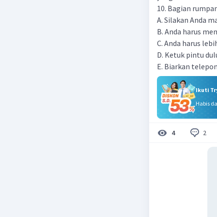
10. Bagian rumpan
A. Silakan Anda m
B. Anda harus me
C. Anda harus lebih
D. Ketuk pintu du
E. Biarkan telepon
Ikuti T
Habis d
2
4