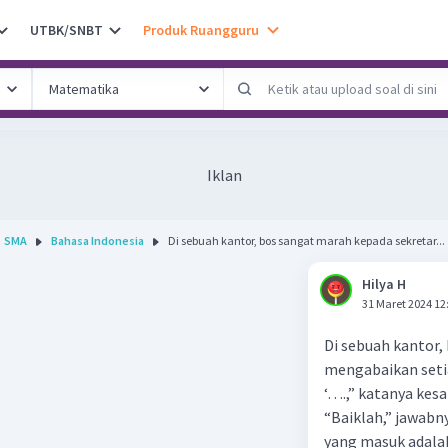
UTBK/SNBT
Produk Ruangguru
Iklan
SMA
Bahasa Indonesia
Di sebuah kantor, bos sangat marah kepada sekretar...
Hilya H
31 Maret 2024 12
Di sebuah kantor,
mengabaikan seti
‘….,” katanya kesa
“Baiklah,” jawabny
yang masuk adala