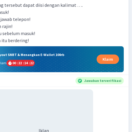
g tersebut dapat diisi dengan kalimat ….
asuk!
njawab telepon!
 rajin!
lu sebelum masuk!
 itu berdering!
ryout SNBT & Menangkan E-Wallet 100rb
Klaim
alam
00
:
22
:
14
:
22
Jawaban terverifikasi
Iklan