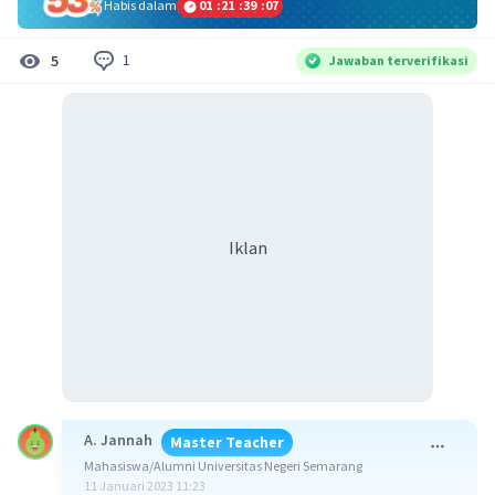
Habis dalam
01
:
21
:
39
:
07
1
5
Jawaban terverifikasi
Iklan
A. Jannah
Master Teacher
Mahasiswa/Alumni Universitas Negeri Semarang
11 Januari 2023 11:23