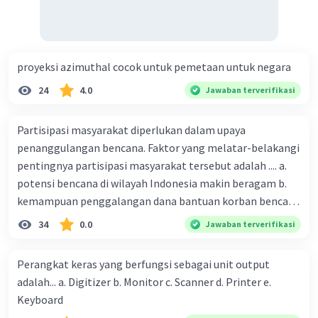
proyeksi azimuthal cocok untuk pemetaan untuk negara
24
4.0
Jawaban terverifikasi
Partisipasi masyarakat diperlukan dalam upaya
penanggulangan bencana. Faktor yang melatar-belakangi
pentingnya partisipasi masyarakat tersebut adalah .... a.
potensi bencana di wilayah Indonesia makin beragam b.
kemampuan penggalangan dana bantuan korban bencana
makin tinggi c. pemahaman pendidikan kebencanaan
34
0.0
Jawaban terverifikasi
kepada masyarakat masih rendah d. masyarakat
merupakan pihak yang langsung berhadapan dengan
Perangkat keras yang berfungsi sebagai unit output
bencana e. kepercayaan pemerintah bahwa masyarakat
adalah... a. Digitizer b. Monitor c. Scanner d. Printer e.
mampu mengatasi bencana
Keyboard