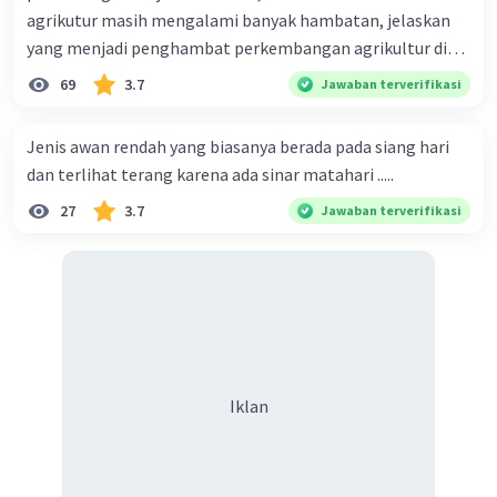
agrikutur masih mengalami banyak hambatan, jelaskan
yang menjadi penghambat perkembangan agrikultur di
indonesia
69
3.7
Jawaban terverifikasi
Jenis awan rendah yang biasanya berada pada siang hari
dan terlihat terang karena ada sinar matahari .....
27
3.7
Jawaban terverifikasi
Iklan