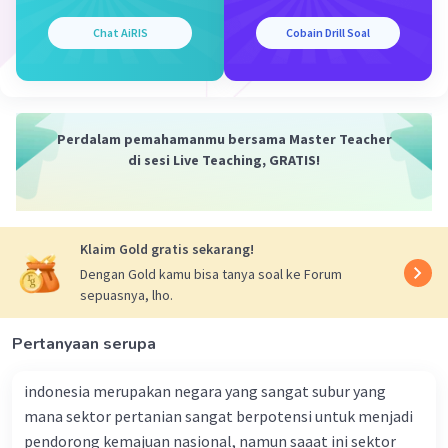
ini dikarenakan kemacetan yang disebabkan oleh
kondisi penduduk setempat dan sarana serta prasarana
Chat AiRIS
Cobain Drill Soal
transportasi yang kurang memadai. Kemacetan juga
dipengaruhi oleh keberadaan wilayah-wilayah di sekitar
Jakarta. Hal ini menunjukkan bahwasanya terjadi
hubungan atau interaksi antarwilayah, yakni wilayah-
wilayah di sekitar Jakarta.
Perdalam pemahamanmu bersama Master Teacher
di sesi Live Teaching, GRATIS!
Jadi, jawaban yang benar adalah pendekatan komplek
wilayah.
·
5.0
(
1
)
Balas
Beri Rating
Klaim Gold gratis sekarang!
Dengan Gold kamu bisa tanya soal ke Forum
sepuasnya, lho.
Pertanyaan serupa
indonesia merupakan negara yang sangat subur yang
Iklan
mana sektor pertanian sangat berpotensi untuk menjadi
pendorong kemajuan nasional, namun saaat ini sektor