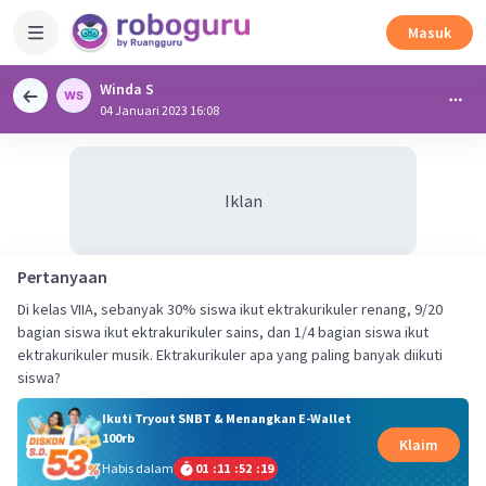
Masuk
Winda S
04 Januari 2023 16:08
Iklan
Pertanyaan
Di kelas VIIA, sebanyak 30% siswa ikut ektrakurikuler renang, 9/20
bagian siswa ikut ektrakurikuler sains, dan 1/4 bagian siswa ikut
ektrakurikuler musik. Ektrakurikuler apa yang paling banyak diikuti
siswa?
Ikuti Tryout SNBT & Menangkan E-Wallet
100rb
Klaim
Habis dalam
01
:
11
:
52
:
19