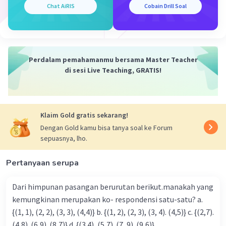
Chat AiRIS
Cobain Drill Soal
1/4 = 0,25
Sehingga, 0,25 dari jumlah siswa mengikuti
musik.
Berdasarkan hal di atas, ekstrakulikuler yang
Perdalam pemahamanmu bersama Master Teacher
banyak diikuti siswa adalah sains.
di sesi Live Teaching, GRATIS!
Jadi, jawaban yang benar adalah sains.
Klaim Gold gratis sekarang!
Dengan Gold kamu bisa tanya soal ke Forum
sepuasnya, lho.
·
0.0
(
0
)
Balas
Beri Rating
Pertanyaan serupa
Dari himpunan pasangan berurutan berikut.manakah yang
kemungkinan merupakan ko- respondensi satu-satu? a.
{(1, 1), (2, 2), (3, 3), (4,4)} b. {(1, 2), (2, 3), (3, 4). (4,5)} c. {(2,7).
(4,8). (6,9). (8,7)} d. {(3.4), (5,7). (7, 9). (9,6)}